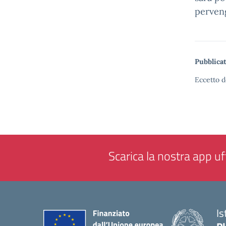
perveng
Pubblicat
Eccetto d
Scarica la nostra app uff
Is