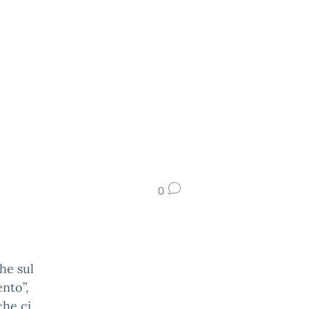
0
che sul
ento”,
che ci