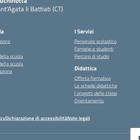
luchinotta
nt'Agata li Battiati (CT)
Visita la pagina iniziale della scuola
la
I Servizi
zione
Personale scolastico
Famiglie e studenti
della scuola
Percorsi di studio
della scuola
Didattica
azione
Offerta formativa
Le schede didattiche
I progetti delle classi
Orientamento
icy
Dichiarazione di accessibilità
Note legali