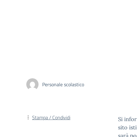
Personale scolastico
Stampa / Condividi
Si info
sito is
sarà po