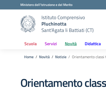
Vai ai contenuti
Vai al menu di navigazione
Vai al footer
Ministero dell'Istruzione e del Merito
Istituto Comprensivo
Pluchinotta
Sant'Agata li Battiati (CT)
Scuola
Servizi
Novità
Didattica
Home
Novità
Notizie
Orientamento classi 
Orientamento class