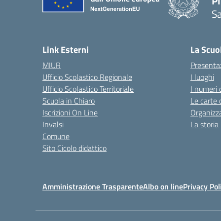
P
Sa
— 
Link Esterni
La Scuo
MIUR
Presenta
Ufficio Scolastico Regionale
I luoghi
Ufficio Scolastico Territoriale
I numeri 
Scuola in Chiaro
Le carte 
Iscrizioni On Line
Organizz
Invalsi
La storia
Comune
Sito Cicolo didattico
Amministrazione Trasparente
Albo on line
Privacy Pol