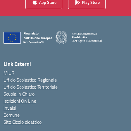
App Store
Play Store
Istituto Comprensivo
Pluchinotta
Sant'Agata li Battiati (CT)
— Visita la pagina iniziale della scuola
Link Esterni
MIUR
Ufficio Scolastico Regionale
Ufficio Scolastico Territoriale
Scuola in Chiaro
Iscrizioni On Line
Invalsi
Comune
Sito Cicolo didattico