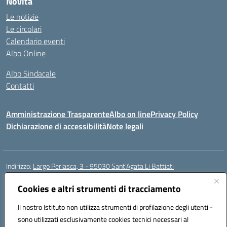
Novità
Le notizie
Le circolari
Calendario eventi
Albo Online
Albo Sindacale
Contatti
Amministrazione Trasparente
Albo on line
Privacy Policy
Dichiarazione di accessibilità
Note legali
Indirizzo:
Largo Perlasca, 3 - 95030 Sant’Agata Li Battiati
Centralino:
095241747 - 095213583
Email:
ctic8bl002@istruzione.it
Posta elettronica certificata (PEC):
Cookies e altri strumenti di tracciamento
ctic8bl002@pec.istruzione.it
Codice fiscale: 93253680875
Il nostro Istituto non utilizza strumenti di profilazione degli utenti -
Codice meccanografico:
CTIC8BL002
sono utilizzati esclusivamente cookies tecnici necessari al