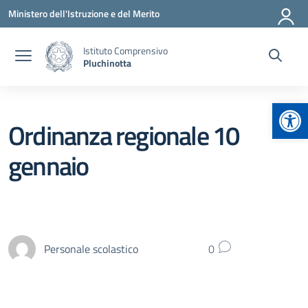
Vai ai contenuti
Vai al menu di navigazione
Vai al footer
Ministero dell'Istruzione e del Merito
Istituto Comprensivo
Pluchinotta
Apr
Ordinanza regionale 10
gennaio
Personale scolastico
0