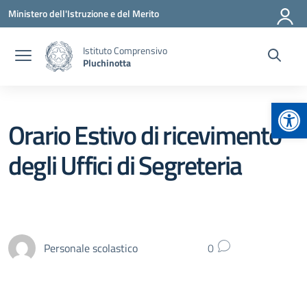
Vai ai contenuti
Vai al menu di navigazione
Vai al footer
Ministero dell'Istruzione e del Merito
Istituto Comprensivo
Pluchinotta
Apr
Orario Estivo di ricevimento
degli Uffici di Segreteria
Personale scolastico
0