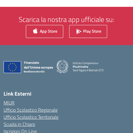
Scarica la nostra app ufficiale su:
App Store
Play Store
Istituto Comprensivo
Pluchinotta
Sant'Agata li Battiati (CT)
— Visita la pagina iniziale della scuola
Link Esterni
MIUR
Ufficio Scolastico Regionale
Ufficio Scolastico Territoriale
Scuola in Chiaro
Iscrizioni On Line