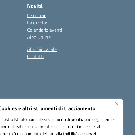
Novità
Le notizie
Le circolari
Calendario eventi
Albo Online
Albo Sindacale
Contatti
Cookies e altri strumenti di tracciamento
Il nostro Istituto non utilizza strumenti di profilazione degli utenti -
:
ctic8bl002@pec.istruzione.it
sono utilizzati esclusivamente cookies tecnici necessari al
corretto funzionamento del sito, alla fruibilità dei servizi