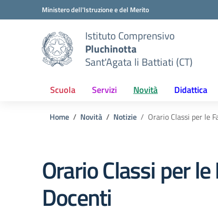
Vai ai contenuti
Vai al menu di navigazione
Vai al footer
Ministero dell'Istruzione e del Merito
Istituto Comprensivo
Pluchinotta
Sant'Agata li Battiati (CT)
Scuola
Servizi
Novità
Didattica
Home
Novità
Notizie
Orario Classi per le 
Orario Classi per le
Docenti