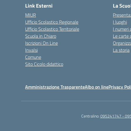
Link Esterni
La Scuo
MIUR
Presenta
Ufficio Scolastico Regionale
I luoghi
Ufficio Scolastico Territoriale
I numeri 
Scuola in Chiaro
Le carte 
Iscrizioni On Line
Organizz
Invalsi
La storia
Comune
Sito Cicolo didattico
Amministrazione Trasparente
Albo on line
Privacy Pol
Centralino:
095241747 - 09