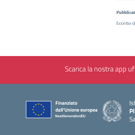
Pubblicat
Eccetto d
Scarica la nostra app uff
Is
P
Sa
— 