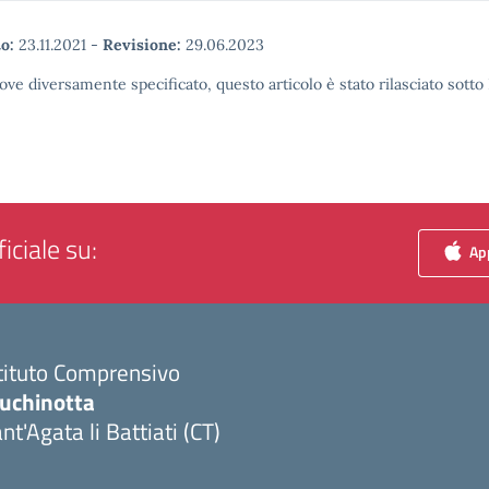
o:
23.11.2021
-
Revisione:
29.06.2023
ove diversamente specificato, questo articolo è stato rilasciato sott
iciale su:
App
tituto Comprensivo
luchinotta
nt'Agata li Battiati (CT)
Visita la pagina iniziale della scuola