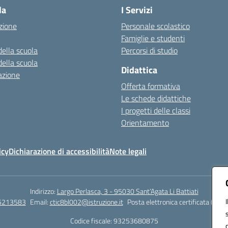
la
I Servizi
zione
Personale scolastico
Famiglie e studenti
della scuola
Percorsi di studio
della scuola
Didattica
azione
Offerta formativa
Le schede didattiche
I progetti delle classi
Orientamento
icy
Dichiarazione di accessibilità
Note legali
Indirizzo:
Largo Perlasca, 3 - 95030 Sant’Agata Li Battiati
5213583
Email:
ctic8bl002@istruzione.it
Posta elettronica certificata (PEC)
Codice fiscale: 93253680875