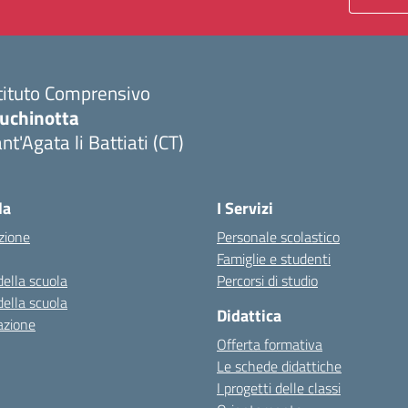
tituto Comprensivo
luchinotta
nt'Agata li Battiati (CT)
Visita la pagina iniziale della scuola
la
I Servizi
zione
Personale scolastico
Famiglie e studenti
della scuola
Percorsi di studio
della scuola
Didattica
azione
Offerta formativa
Le schede didattiche
I progetti delle classi