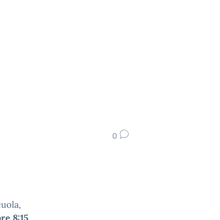
0
cuola,
re 8:15