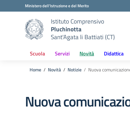
Vai ai contenuti
Vai al menu di navigazione
Vai al footer
Ministero dell'Istruzione e del Merito
Istituto Comprensivo
Pluchinotta
Sant'Agata li Battiati (CT)
Scuola
Servizi
Novità
Didattica
Home
Novità
Notizie
Nuova comunicazione
Nuova comunicazio