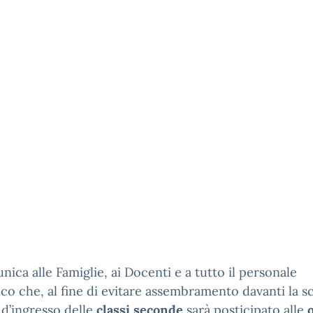
nica alle Famiglie, ai Docenti e a tutto il personale
ico che, al fine di evitare assembramento davanti la s
o d’ingresso delle
classi seconde
sarà posticipato alle
o