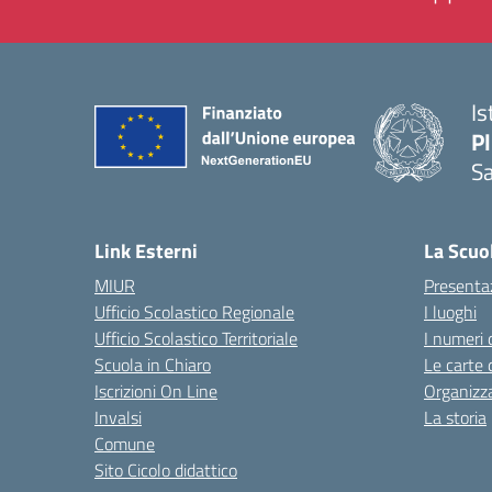
Is
P
Sa
— 
Link Esterni
La Scuo
MIUR
Presenta
Ufficio Scolastico Regionale
I luoghi
Ufficio Scolastico Territoriale
I numeri 
Scuola in Chiaro
Le carte 
Iscrizioni On Line
Organizz
Invalsi
La storia
Comune
Sito Cicolo didattico