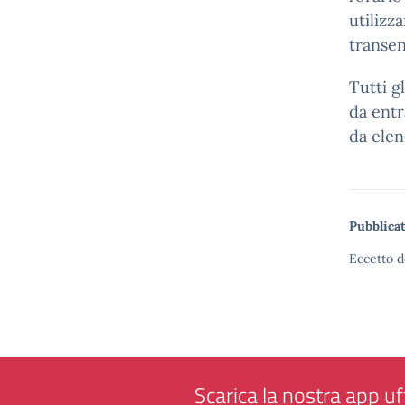
utilizz
transen
Tutti g
da entr
da elen
Pubblicat
Eccetto d
Scarica la nostra app uff