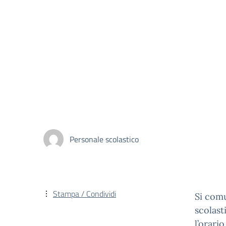
Personale scolastico
Stampa / Condividi
Si comu
scolast
l’orari