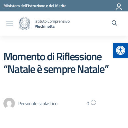
Vai ai contenuti
Vai al menu di navigazione
Vai al footer
Ministero dell'Istruzione e del Merito
Istituto Comprensivo
Pluchinotta
Apr
Momento di Riflessione
“Natale è sempre Natale”
Personale scolastico
0