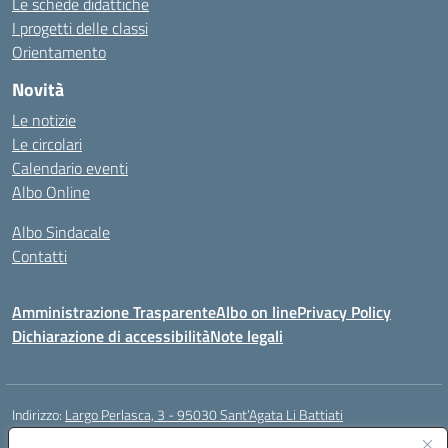
Le schede didattiche
I progetti delle classi
Orientamento
Novità
Le notizie
Le circolari
Calendario eventi
Albo Online
Albo Sindacale
Contatti
Amministrazione Trasparente
Albo on line
Privacy Policy
Dichiarazione di accessibilità
Note legali
Indirizzo:
Largo Perlasca, 3 - 95030 Sant’Agata Li Battiati
Centralino:
095241747 - 095213583
Email:
ctic8bl002@istruzione.it