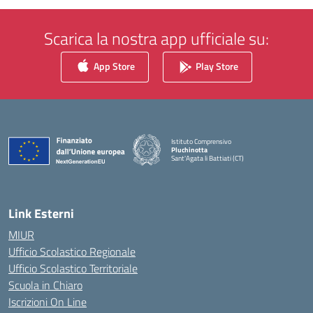
Scarica la nostra app ufficiale su:
App Store
Play Store
Istituto Comprensivo
Pluchinotta
Sant'Agata li Battiati (CT)
— Visita la pagina iniziale della scuola
Link Esterni
MIUR
Ufficio Scolastico Regionale
Ufficio Scolastico Territoriale
Scuola in Chiaro
Iscrizioni On Line