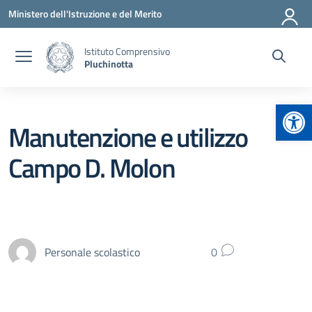
Vai ai contenuti
Vai al menu di navigazione
Vai al footer
Ministero dell'Istruzione e del Merito
Istituto Comprensivo
Pluchinotta
Apr
Manutenzione e utilizzo
Campo D. Molon
Personale scolastico
0