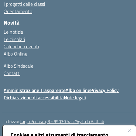
I progetti delle classi
Orientamento
Novità
Le notizie
Le circolari
Calendario eventi
Albo Online
Albo Sindacale
Contatti
Amministrazione Trasparente
Albo on line
Privacy Policy
Dichiarazione di accessibilità
Note legali
Indirizzo:
Largo Perlasca, 3 - 95030 Sant’Agata Li Battiati
Centralino:
095241747 - 095213583
Email:
ctic8bl002@istruzione.it
Posta elettronica certificata (PEC):
Cookies e altri strumenti di tracciamento
ctic8bl002@pec.istruzione.it