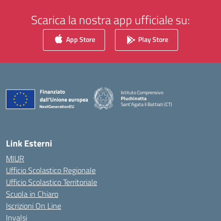
Scarica la nostra app ufficiale su:
App Store
Play Store
Istituto Comprensivo
Pluchinotta
Sant'Agata li Battiati (CT)
— Visita la pagina iniziale della scuola
Link Esterni
MIUR
Ufficio Scolastico Regionale
Ufficio Scolastico Territoriale
Scuola in Chiaro
Iscrizioni On Line
Invalsi