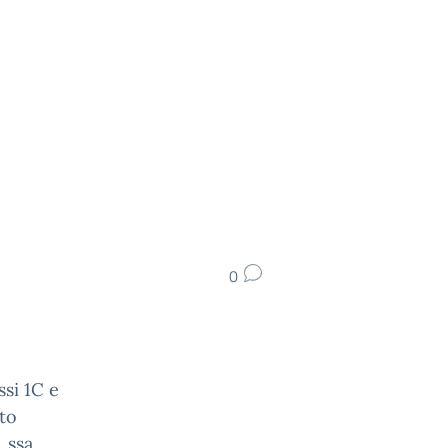
0
ssi 1C e
to
. ssa