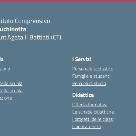
tituto Comprensivo
luchinotta
nt'Agata li Battiati (CT)
Visita la pagina iniziale della scuola
la
I Servizi
zione
Personale scolastico
Famiglie e studenti
della scuola
Percorsi di studio
della scuola
Didattica
azione
Offerta formativa
Le schede didattiche
I progetti delle classi
Orientamento