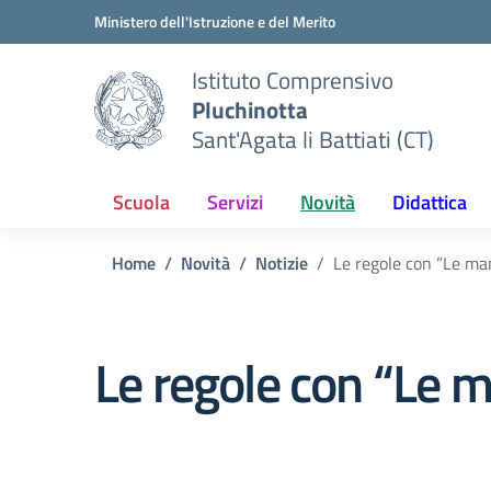
Vai ai contenuti
Vai al menu di navigazione
Vai al footer
Ministero dell'Istruzione e del Merito
Istituto Comprensivo
Pluchinotta
Sant'Agata li Battiati (CT)
Scuola
Servizi
Novità
Didattica
Home
Novità
Notizie
Le regole con “Le man
Le regole con “Le m