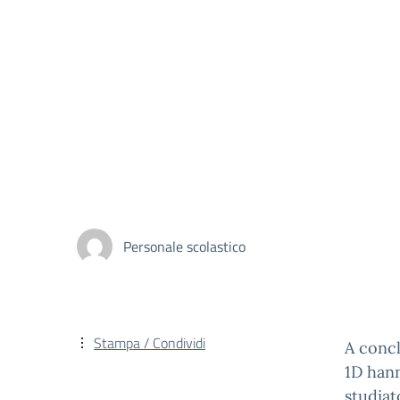
Personale scolastico
Stampa / Condividi
A concl
1D hann
studiat