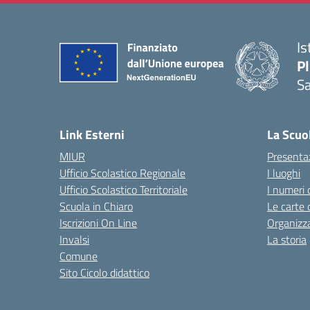
Is
P
Sa
— 
Link Esterni
La Scuo
MIUR
Presenta
Ufficio Scolastico Regionale
I luoghi
Ufficio Scolastico Territoriale
I numeri 
Scuola in Chiaro
Le carte 
Iscrizioni On Line
Organizz
Invalsi
La storia
Comune
Sito Cicolo didattico