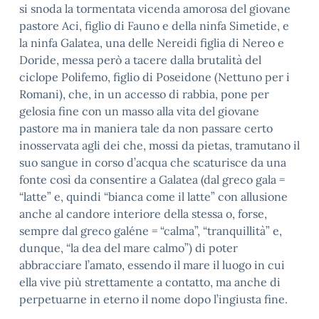
si snoda la tormentata vicenda amorosa del giovane
pastore Aci, figlio di Fauno e della ninfa Simetide, e
la ninfa Galatea, una delle Nereidi figlia di Nereo e
Doride, messa però a tacere dalla brutalità del
ciclope Polifemo, figlio di Poseidone (Nettuno per i
Romani), che, in un accesso di rabbia, pone per
gelosia fine con un masso alla vita del giovane
pastore ma in maniera tale da non passare certo
inosservata agli dei che, mossi da pietas, tramutano il
suo sangue in corso d’acqua che scaturisce da una
fonte così da consentire a Galatea (dal greco gala =
“latte” e, quindi “bianca come il latte” con allusione
anche al candore interiore della stessa o, forse,
sempre dal greco galéne = “calma”, “tranquillità” e,
dunque, “la dea del mare calmo”) di poter
abbracciare l’amato, essendo il mare il luogo in cui
ella vive più strettamente a contatto, ma anche di
perpetuarne in eterno il nome dopo l’ingiusta fine.