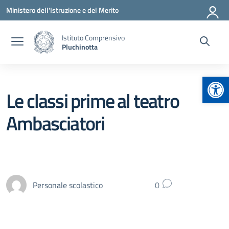
Vai ai contenuti
Vai al menu di navigazione
Vai al footer
Ministero dell'Istruzione e del Merito
Istituto Comprensivo
Pluchinotta
Apr
Le classi prime al teatro
Ambasciatori
Personale scolastico
0