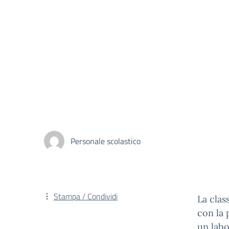
Personale scolastico
Stampa / Condividi
La clas
con la 
un labo