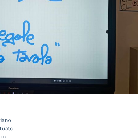
liano
ttuato
 in