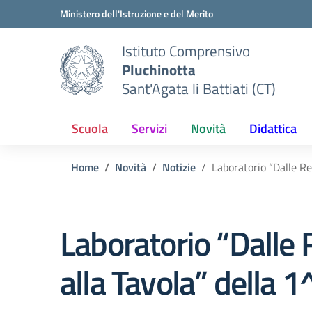
Vai ai contenuti
Vai al menu di navigazione
Vai al footer
Ministero dell'Istruzione e del Merito
Istituto Comprensivo
Pluchinotta
Sant'Agata li Battiati (CT)
Scuola
Servizi
Novità
Didattica
Home
Novità
Notizie
Laboratorio “Dalle Re
Laboratorio “Dalle 
alla Tavola” della 1