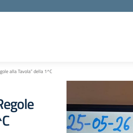
gole alla Tavola” della 1^C
Regole
^C