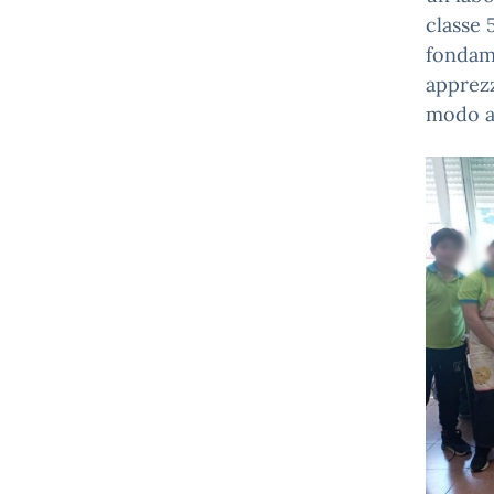
classe 
fondame
apprezz
modo al