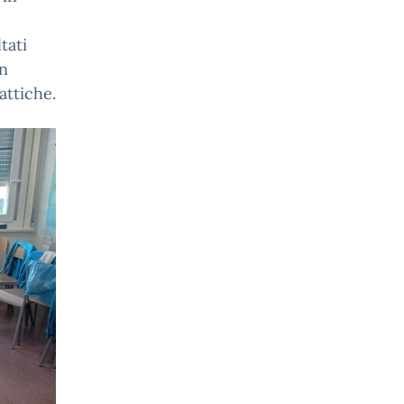
tati
un
attiche.