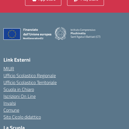
Istituto Comprensivo
Pluchinotta
Sant'Agata li Battiati (CT)
— Visita la pagina iniziale della scuola
Link Esterni
MIUR
Ufficio Scolastico Regionale
Ufficio Scolastico Territoriale
Scuola in Chiaro
Iscrizioni On Line
Invalsi
Comune
Sito Cicolo didattico
La Scuola