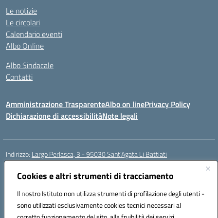
Le notizie
Le circolari
Calendario eventi
Albo Online
Albo Sindacale
Contatti
Amministrazione Trasparente
Albo on line
Privacy Policy
Dichiarazione di accessibilità
Note legali
Indirizzo:
Largo Perlasca, 3 - 95030 Sant’Agata Li Battiati
Centralino:
095241747 - 095213583
Email:
ctic8bl002@istruzione.it
Posta elettronica certificata (PEC):
ctic8bl002@pec.istruzione.it
Cookies e altri strumenti di tracciamento
Codice fiscale: 93253680875
Il nostro Istituto non utilizza strumenti di profilazione degli utenti -
Codice meccanografico:
CTIC8BL002
sono utilizzati esclusivamente cookies tecnici necessari al
Codice Indice delle Pubbliche Amministrazioni (IPA): 7UKG69R2
corretto funzionamento del sito, alla fruibilità dei servizi