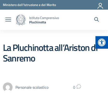
Vai ai contenuti
Vai al menu di navigazione
Vai al footer
Ministero dell'Istruzione e del Merito
Istituto Comprensivo
Pluchinotta
Apr
La Pluchinotta all’Ariston di
Sanremo
Personale scolastico
0