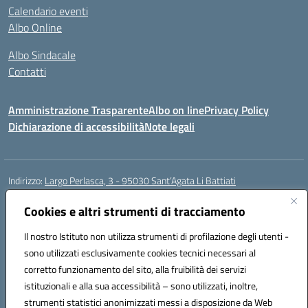
Calendario eventi
Albo Online
Albo Sindacale
Contatti
Amministrazione Trasparente
Albo on line
Privacy Policy
Dichiarazione di accessibilità
Note legali
Indirizzo:
Largo Perlasca, 3 - 95030 Sant’Agata Li Battiati
Centralino:
095241747 - 095213583
Email:
ctic8bl002@istruzione.it
Posta elettronica certificata (PEC):
Cookies e altri strumenti di tracciamento
ctic8bl002@pec.istruzione.it
Codice fiscale: 93253680875
Il nostro Istituto non utilizza strumenti di profilazione degli utenti -
Codice meccanografico:
CTIC8BL002
sono utilizzati esclusivamente cookies tecnici necessari al
Codice Indice delle Pubbliche Amministrazioni (IPA): 7UKG69R2
corretto funzionamento del sito, alla fruibilità dei servizi
Codice unico di fatturazione (CUF): F8M4AH
istituzionali e alla sua accessibilità – sono utilizzati, inoltre,
strumenti statistici anonimizzati messi a disposizione da Web