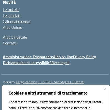
Novità
Le notizie
Le circolari
Calendario eventi
Albo Online
Albo Sindacale
Contatti
Amministrazione Trasparente
Albo on line
Privacy Policy
Dichiarazione di accessibilità
Note legali
Indirizzo:
Largo Perlasca, 3 - 95030 Sant’Agata Li Battiati
Centralino:
095241747 - 095213583
Email:
ctic8bl002@istruzione.it
Posta elettronica certificata (PEC):
Cookies e altri strumenti di tracciamento
ctic8bl002@pec.istruzione.it
Codice fiscale: 93253680875
Il nostro Istituto non utilizza strumenti di profilazione degli utenti -
Codice meccanografico:
CTIC8BL002
sono utilizzati esclusivamente cookies tecnici necessari al