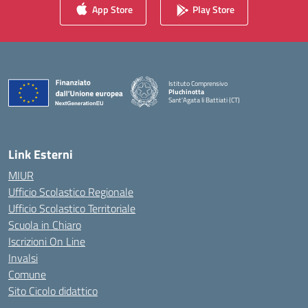
App Store
Play Store
Istituto Comprensivo
Pluchinotta
Sant'Agata li Battiati (CT)
— Visita la pagina iniziale della scuola
Link Esterni
MIUR
Ufficio Scolastico Regionale
Ufficio Scolastico Territoriale
Scuola in Chiaro
Iscrizioni On Line
Invalsi
Comune
Sito Cicolo didattico