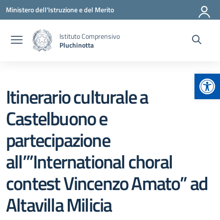
Vai ai contenuti
Vai al menu di navigazione
Vai al footer
Ministero dell'Istruzione e del Merito
Istituto Comprensivo
Pluchinotta
Apr
Itinerario culturale a
Castelbuono e
partecipazione
all’”International choral
contest Vincenzo Amato” ad
Altavilla Milicia