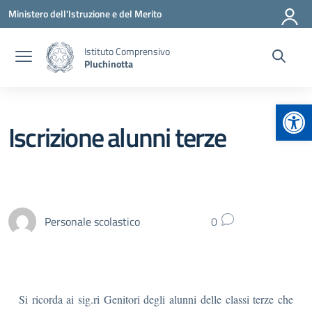
Vai ai contenuti
Vai al menu di navigazione
Vai al footer
Ministero dell'Istruzione e del Merito
Istituto Comprensivo
Pluchinotta
Apr
Iscrizione alunni terze
Personale scolastico
0
Si ricorda ai sig.ri Genitori degli alunni delle classi terze che