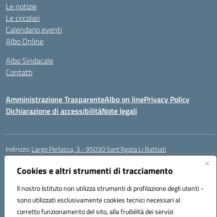
Le notizie
Le circolari
Calendario eventi
Albo Online
Albo Sindacale
Contatti
Amministrazione Trasparente
Albo on line
Privacy Policy
Dichiarazione di accessibilità
Note legali
Indirizzo:
Largo Perlasca, 3 - 95030 Sant’Agata Li Battiati
Centralino:
095241747 - 095213583
Email:
ctic8bl002@istruzione.it
Posta elettronica certificata (PEC):
Cookies e altri strumenti di tracciamento
ctic8bl002@pec.istruzione.it
Codice fiscale: 93253680875
Il nostro Istituto non utilizza strumenti di profilazione degli utenti -
Codice meccanografico:
CTIC8BL002
sono utilizzati esclusivamente cookies tecnici necessari al
Codice Indice delle Pubbliche Amministrazioni (IPA): 7UKG69R2
corretto funzionamento del sito, alla fruibilità dei servizi