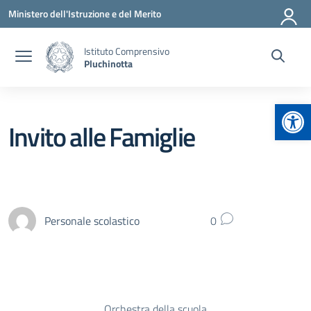
Vai ai contenuti
Vai al menu di navigazione
Vai al footer
Ministero dell'Istruzione e del Merito
Istituto Comprensivo
Pluchinotta
Apr
Invito alle Famiglie
Personale scolastico
0
Orchestra della scuola