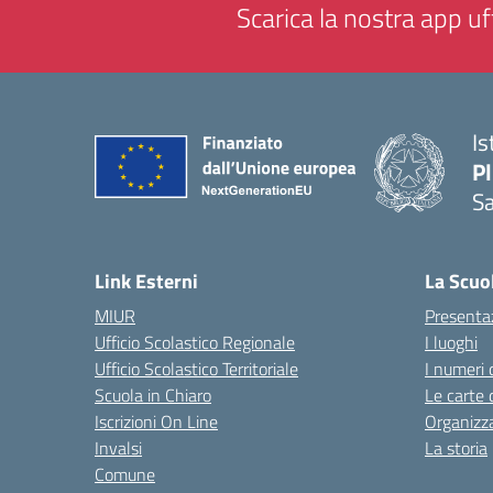
Scarica la nostra app uff
Is
P
Sa
— 
Link Esterni
La Scuo
MIUR
Presenta
Ufficio Scolastico Regionale
I luoghi
Ufficio Scolastico Territoriale
I numeri 
Scuola in Chiaro
Le carte 
Iscrizioni On Line
Organizz
Invalsi
La storia
Comune