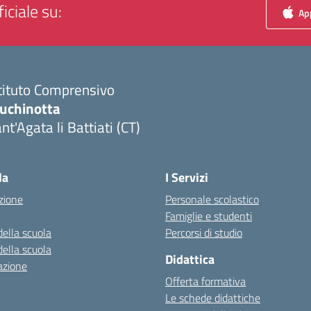
iciale su:
App
tituto Comprensivo
luchinotta
nt'Agata li Battiati (CT)
Visita la pagina iniziale della scuola
la
I Servizi
zione
Personale scolastico
Famiglie e studenti
della scuola
Percorsi di studio
della scuola
Didattica
azione
Offerta formativa
Le schede didattiche