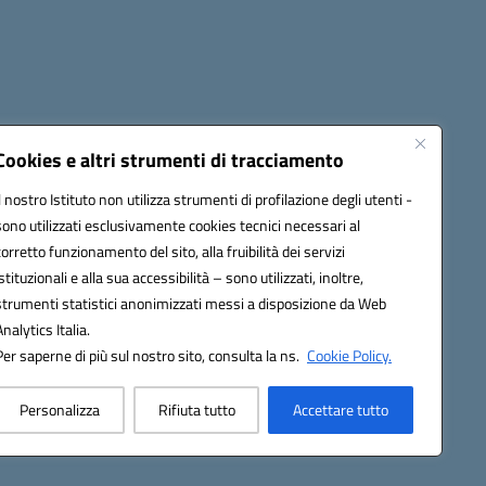
Cookies e altri strumenti di tracciamento
Il nostro Istituto non utilizza strumenti di profilazione degli utenti -
:
ctic8bl002@pec.istruzione.it
sono utilizzati esclusivamente cookies tecnici necessari al
corretto funzionamento del sito, alla fruibilità dei servizi
istituzionali e alla sua accessibilità – sono utilizzati, inoltre,
strumenti statistici anonimizzati messi a disposizione da Web
Analytics Italia.
Per saperne di più sul nostro sito, consulta la ns.
Cookie Policy.
Personalizza
Rifiuta tutto
Accettare tutto