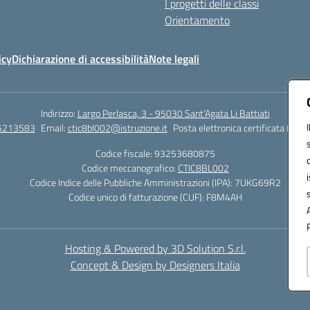
I progetti delle classi
Orientamento
icy
Dichiarazione di accessibilità
Note legali
Indirizzo:
Largo Perlasca, 3 - 95030 Sant’Agata Li Battiati
5213583
Email:
ctic8bl002@istruzione.it
Posta elettronica certificata (PEC)
Codice fiscale: 93253680875
Codice meccanografico:
CTIC8BL002
Codice Indice delle Pubbliche Amministrazioni (IPA): 7UKG69R2
Codice unico di fatturazione (CUF): F8M4AH
Hosting & Powered by 3D Solution S.r.l.
Concept & Design by Designers Italia