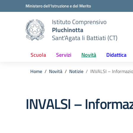
Vai ai contenuti
Vai al menu di navigazione
Vai al footer
Ministero dell'Istruzione e del Merito
Istituto Comprensivo
Pluchinotta
Sant'Agata li Battiati (CT)
Scuola
Servizi
Novità
Didattica
Home
Novità
Notizie
INVALSI – Informazio
INVALSI – Informaz