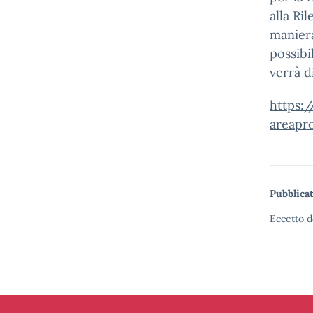
alla Ri
maniera
possibi
verrà d
https:/
areapr
Pubblicat
Eccetto d