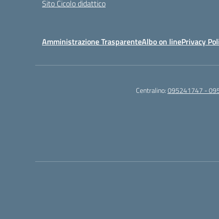
Sito Cicolo didattico
Amministrazione Trasparente
Albo on line
Privacy Pol
Centralino:
095241747 - 09