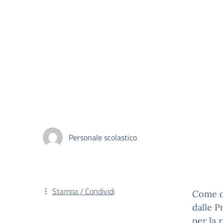
Personale scolastico
Stampa / Condividi
Come og
dalle P
per la 