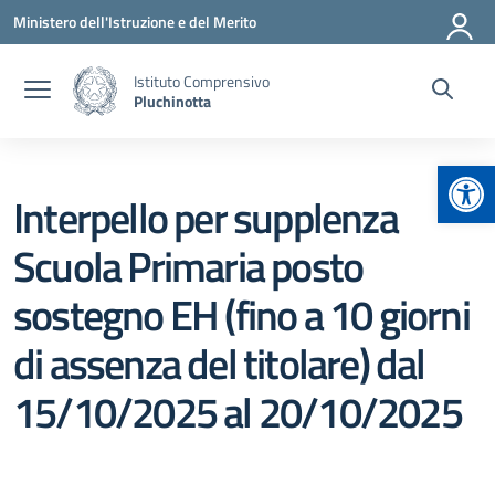
Vai ai contenuti
Vai al menu di navigazione
Vai al footer
Ministero dell'Istruzione e del Merito
Istituto Comprensivo
Pluchinotta
Apr
Interpello per supplenza
Scuola Primaria posto
sostegno EH (fino a 10 giorni
di assenza del titolare) dal
15/10/2025 al 20/10/2025