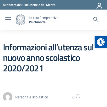
Vai ai contenuti
Vai al menu di navigazione
Vai al footer
Ministero dell'Istruzione e del Merito
Istituto Comprensivo
Pluchinotta
Apr
Informazioni all’utenza sul
nuovo anno scolastico
2020/2021
Personale scolastico
0