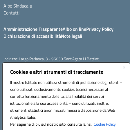
Albo Sindacale
Contatti
Amministrazione Trasparente
Albo on line
Privacy Policy
Dichiarazione di accessibilità
Note legali
Indirizzo:
Largo Perlasca, 3 - 95030 Sant’Agata Li Battiati
Centralino:
095241747 - 095213583
Email:
ctic8bl002@istruzione.it
Posta elettronica certificata (PEC):
Cookies e altri strumenti di tracciamento
ctic8bl002@pec.istruzione.it
Codice fiscale: 93253680875
Il nostro Istituto non utilizza strumenti di profilazione degli utenti -
Codice meccanografico:
CTIC8BL002
sono utilizzati esclusivamente cookies tecnici necessari al
Codice Indice delle Pubbliche Amministrazioni (IPA): 7UKG69R2
corretto funzionamento del sito, alla fruibilità dei servizi
Codice unico di fatturazione (CUF): F8M4AH
istituzionali e alla sua accessibilità – sono utilizzati, inoltre,
strumenti statistici anonimizzati messi a disposizione da Web
Analytics Italia.
Hosting & Powered by 3D Solution S.r.l.
Per saperne di più sul nostro sito, consulta la ns.
Cookie Policy.
Concept & Design by Designers Italia