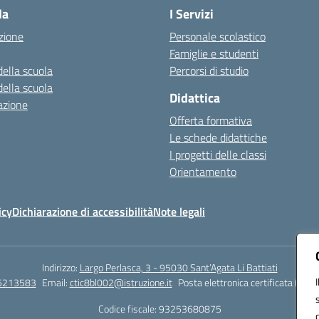
la
I Servizi
zione
Personale scolastico
Famiglie e studenti
della scuola
Percorsi di studio
della scuola
Didattica
azione
Offerta formativa
Le schede didattiche
I progetti delle classi
Orientamento
icy
Dichiarazione di accessibilità
Note legali
Indirizzo:
Largo Perlasca, 3 - 95030 Sant’Agata Li Battiati
5213583
Email:
ctic8bl002@istruzione.it
Posta elettronica certificata (PEC)
Codice fiscale: 93253680875