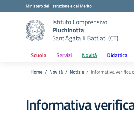
Vai ai contenuti
Vai al menu di navigazione
Vai al footer
Ministero dell'Istruzione e del Merito
Istituto Comprensivo
Pluchinotta
Sant'Agata li Battiati (CT)
Scuola
Servizi
Novità
Didattica
Home
Novità
Notizie
Informativa verifica c
Informativa verifica