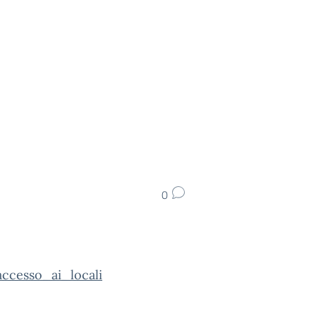
0
accesso_ai_locali