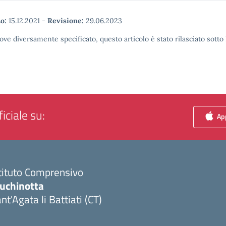
o:
15.12.2021
-
Revisione:
29.06.2023
ove diversamente specificato, questo articolo è stato rilasciato sott
iciale su:
App
tituto Comprensivo
luchinotta
nt'Agata li Battiati (CT)
Visita la pagina iniziale della scuola