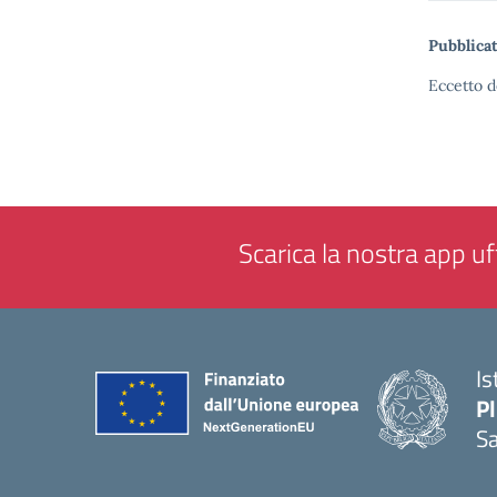
Pubblicat
Eccetto d
Scarica la nostra app uff
Is
P
Sa
— 