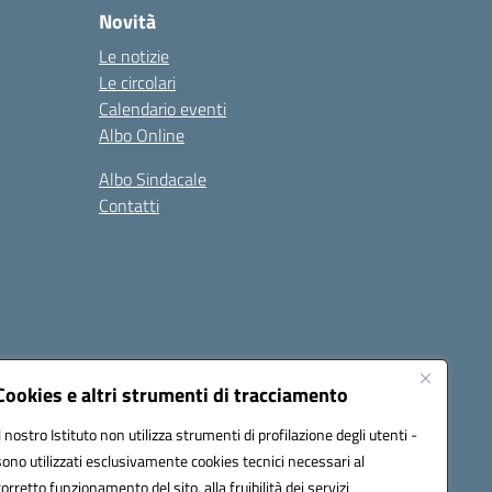
Novità
Le notizie
Le circolari
Calendario eventi
Albo Online
Albo Sindacale
Contatti
Cookies e altri strumenti di tracciamento
Il nostro Istituto non utilizza strumenti di profilazione degli utenti -
:
ctic8bl002@pec.istruzione.it
sono utilizzati esclusivamente cookies tecnici necessari al
corretto funzionamento del sito, alla fruibilità dei servizi