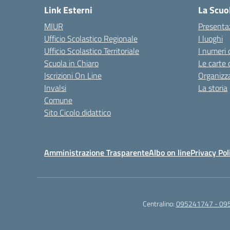
Link Esterni
La Scuo
MIUR
Presenta
Ufficio Scolastico Regionale
I luoghi
Ufficio Scolastico Territoriale
I numeri 
Scuola in Chiaro
Le carte 
Iscrizioni On Line
Organizz
Invalsi
La storia
Comune
Sito Cicolo didattico
Amministrazione Trasparente
Albo on line
Privacy Pol
Centralino:
095241747 - 09