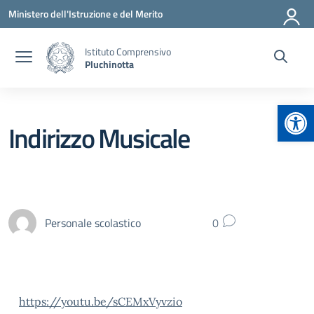
Vai ai contenuti
Vai al menu di navigazione
Vai al footer
Ministero dell'Istruzione e del Merito
Istituto Comprensivo
Pluchinotta
Apr
Indirizzo Musicale
Personale scolastico
0
https://youtu.be/sCEMxVyvzio