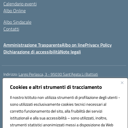
Calendario eventi
Albo Online
Albo Sindacale
Contatti
Amministrazione Trasparente
Albo on line
Privacy Policy
Dichiarazione di accessibilità
Note legali
Indirizzo:
Largo Perlasca, 3 - 95030 Sant’Agata Li Battiati
Centralino:
095241747 - 095213583
Email:
ctic8bl002@istruzione.it
Posta elettronica certificata (PEC):
Cookies e altri strumenti di tracciamento
ctic8bl002@pec.istruzione.it
Codice fiscale: 93253680875
Il nostro Istituto non utilizza strumenti di profilazione degli utenti -
Codice meccanografico:
CTIC8BL002
sono utilizzati esclusivamente cookies tecnici necessari al
Codice Indice delle Pubbliche Amministrazioni (IPA): 7UKG69R2
corretto funzionamento del sito, alla fruibilità dei servizi
Codice unico di fatturazione (CUF): F8M4AH
istituzionali e alla sua accessibilità – sono utilizzati, inoltre,
strumenti statistici anonimizzati messi a disposizione da Web