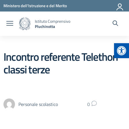
Vai ai contenuti
Vai al menu di navigazione
Vai al footer
Ministero dell'Istruzione e del Merito
Istituto Comprensivo
Pluchinotta
Apr
Incontro referente Telethon
classi terze
Personale scolastico
0