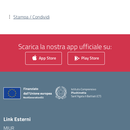
Stampa / Condividi
Scarica la nostra app ufficiale su:
App Store
Play Store
Istituto Comprensivo
Pluchinotta
Sant'Agata li Battiati (CT)
— Visita la pagina iniziale della scuola
Link Esterni
MIUR