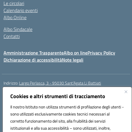
Le circolari
Calendario eventi
Albo Online
Albo Sindacale
Contatti
Amministrazione Trasparente
Albo on line
Privacy Policy
Dichiarazione di accessibilità
Note legali
Indirizzo:
Largo Perlasca, 3 - 95030 Sant’Agata Li Battiati
Centralino:
095241747 - 095213583
Email:
ctic8bl002@istruzione.it
Posta elettronica certificata (PEC):
Cookies e altri strumenti di tracciamento
ctic8bl002@pec.istruzione.it
Codice fiscale: 93253680875
Il nostro Istituto non utilizza strumenti di profilazione degli utenti -
Codice meccanografico:
CTIC8BL002
sono utilizzati esclusivamente cookies tecnici necessari al
Codice Indice delle Pubbliche Amministrazioni (IPA): 7UKG69R2
corretto funzionamento del sito, alla fruibilità dei servizi
Codice unico di fatturazione (CUF): F8M4AH
istituzionali e alla sua accessibilità – sono utilizzati, inoltre,