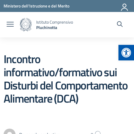
Vai ai contenuti
Vai al menu di navigazione
Vai al footer
Ministero dell'Istruzione e del Merito
Istituto Comprensivo
Pluchinotta
Apr
Incontro
informativo/formativo sui
Disturbi del Comportamento
Alimentare (DCA)