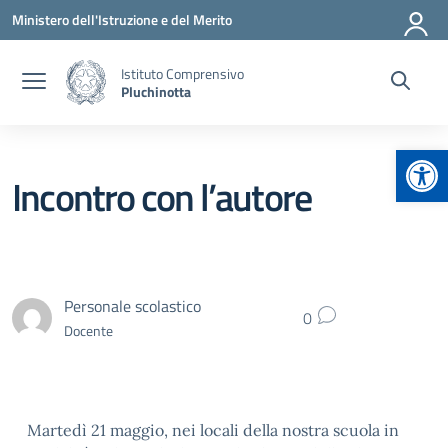
Vai ai contenuti
Vai al menu di navigazione
Vai al footer
Ministero dell'Istruzione e del Merito
Istituto Comprensivo
Pluchinotta
Apr
Incontro con l’autore
Personale scolastico
0
Docente
Martedì 21 maggio, nei locali della nostra scuola in