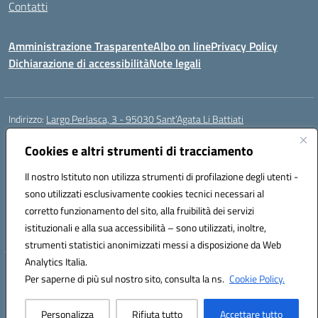
Contatti
Amministrazione Trasparente
Albo on line
Privacy Policy
Dichiarazione di accessibilità
Note legali
Indirizzo:
Largo Perlasca, 3 - 95030 Sant’Agata Li Battiati
Centralino:
095241747 - 095213583
Email:
ctic8bl002@istruzione.it
Posta elettronica certificata (PEC):
Cookies e altri strumenti di tracciamento
ctic8bl002@pec.istruzione.it
Codice fiscale: 93253680875
Il nostro Istituto non utilizza strumenti di profilazione degli utenti -
Codice meccanografico:
CTIC8BL002
sono utilizzati esclusivamente cookies tecnici necessari al
Codice Indice delle Pubbliche Amministrazioni (IPA): 7UKG69R2
corretto funzionamento del sito, alla fruibilità dei servizi
Codice unico di fatturazione (CUF): F8M4AH
istituzionali e alla sua accessibilità – sono utilizzati, inoltre,
strumenti statistici anonimizzati messi a disposizione da Web
Analytics Italia.
Hosting & Powered by 3D Solution S.r.l.
Per saperne di più sul nostro sito, consulta la ns.
Cookie Policy.
Concept & Design by Designers Italia
Personalizza
Rifiuta tutto
Accettare tutto