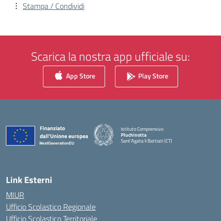
Stampa / Condividi
Scarica la nostra app ufficiale su:
App Store
Play Store
Istituto Comprensivo
Pluchinotta
Sant'Agata li Battiati (CT)
— Visita la pagina iniziale della scuola
Link Esterni
MIUR
Ufficio Scolastico Regionale
Ufficio Scolastico Territoriale