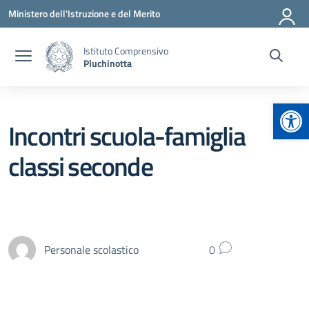
Vai ai contenuti
Vai al menu di navigazione
Vai al footer
Ministero dell'Istruzione e del Merito
Istituto Comprensivo
Pluchinotta
Apr
Incontri scuola-famiglia
classi seconde
Personale scolastico
0