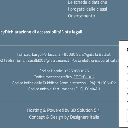
Le schede didattiche
I progetti delle classi
Orientamento
icy
Dichiarazione di accessibilità
Note legali
Indirizzo:
Largo Perlasca, 3 - 95030 Sant’Agata Li Battiati
5213583
Email:
ctic8bl002@istruzione.it
Posta elettronica certificata (PEC)
Codice fiscale: 93253680875
Codice meccanografico:
CTIC8BL002
Codice Indice delle Pubbliche Amministrazioni (IPA): 7UKG69R2
Codice unico di fatturazione (CUF): F8M4AH
Hosting & Powered by 3D Solution S.r.l.
Concept & Design by Designers Italia