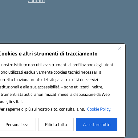
Contatti
Cookies e altri strumenti di tracciamento
Il nostro Istituto non utilizza strumenti di profilazione degli utenti -
:
ctic8bl002@pec.istruzione.it
sono utilizzati esclusivamente cookies tecnici necessari al
corretto funzionamento del sito, alla fruibilità dei servizi
istituzionali e alla sua accessibilità – sono utilizzati, inoltre,
strumenti statistici anonimizzati messi a disposizione da Web
Analytics Italia.
Per saperne di più sul nostro sito, consulta la ns.
Cookie Policy.
Personalizza
Rifiuta tutto
Accettare tutto