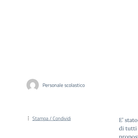
Personale scolastico
Stampa / Condividi
E’ stato
di tutt
propost