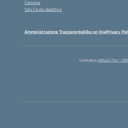
Comune
Sito Cicolo didattico
Amministrazione Trasparente
Albo on line
Privacy Pol
Centralino:
095241747 - 09