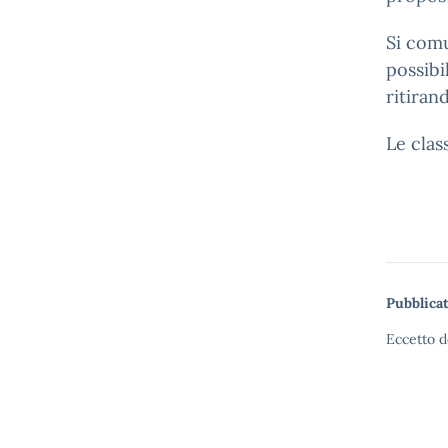
Si comu
possibi
ritirand
Le clas
Pubblicat
Eccetto d