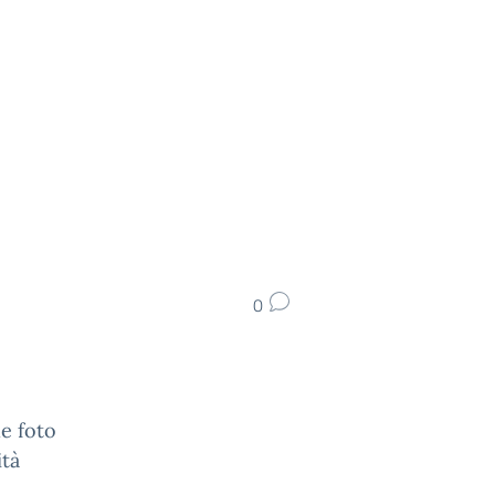
0
e foto
ità