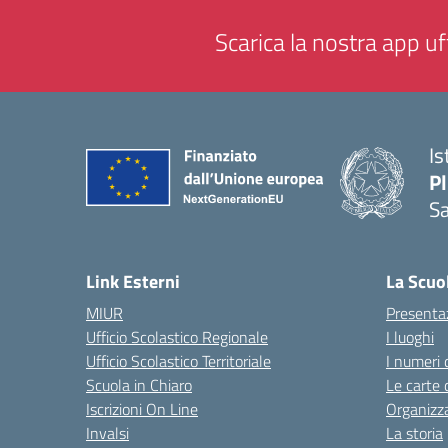
Scarica la nostra app uff
Is
P
Sa
— 
Link Esterni
La Scuo
MIUR
Presenta
Ufficio Scolastico Regionale
I luoghi
Ufficio Scolastico Territoriale
I numeri 
Scuola in Chiaro
Le carte 
Iscrizioni On Line
Organizz
Invalsi
La storia