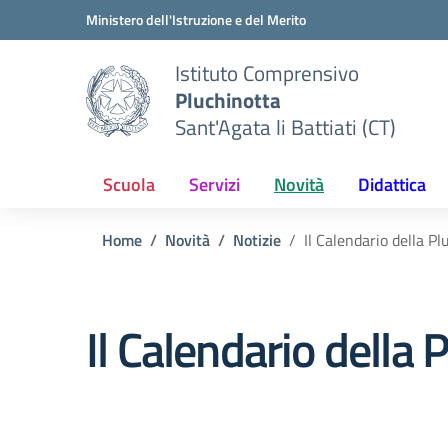
Vai ai contenuti
Vai al menu di navigazione
Vai al footer
Ministero dell'Istruzione e del Merito
Istituto Comprensivo
Pluchinotta
Sant'Agata li Battiati (CT)
Scuola
Servizi
Novità
Didattica
Home
Novità
Notizie
Il Calendario della P
Il Calendario della 