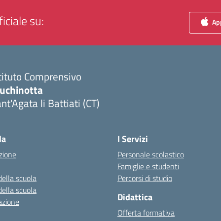
iciale su:
App
tituto Comprensivo
luchinotta
nt'Agata li Battiati (CT)
Visita la pagina iniziale della scuola
la
I Servizi
zione
Personale scolastico
Famiglie e studenti
della scuola
Percorsi di studio
della scuola
Didattica
azione
Offerta formativa