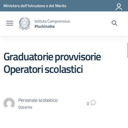
Vai ai contenuti
Vai al menu di navigazione
Vai al footer
Ministero dell'Istruzione e del Merito
Istituto Comprensivo
Pluchinotta
Graduatorie provvisorie
Operatori scolastici
Personale scolastico
0
Docente