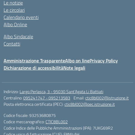
Le notizie
Le circolari
Calendario eventi
Albo Online
Albo Sindacale
Contatti
Amministrazione Trasparente
Albo on line
Privacy Policy
Dichiarazione di accessibilità
Note legali
Indirizzo:
Largo Perlasca, 3 - 95030 Sant’Agata Li Battiati
Centralino:
095241747 - 095213583
Email:
ctic8bl002@istruzione.it
Posta elettronica certificata (PEC):
ctic8bl002@pec.istruzione.it
Codice fiscale: 93253680875
Codice meccanografico:
CTIC8BL002
Codice Indice delle Pubbliche Amministrazioni (IPA): 7UKG69R2
Codice unico di fatturazione (CUF): F8M4AH