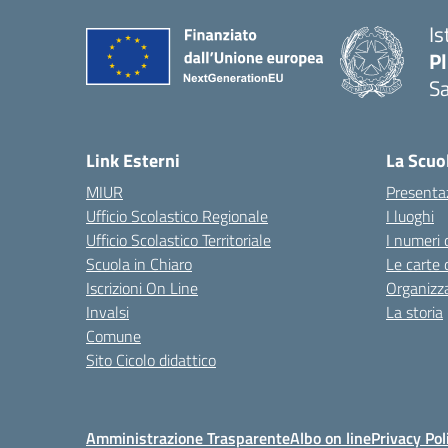
Is
P
Sa
— 
Link Esterni
La Scuo
MIUR
Presenta
Ufficio Scolastico Regionale
I luoghi
Ufficio Scolastico Territoriale
I numeri 
Scuola in Chiaro
Le carte 
Iscrizioni On Line
Organizz
Invalsi
La storia
Comune
Sito Cicolo didattico
Amministrazione Trasparente
Albo on line
Privacy Pol