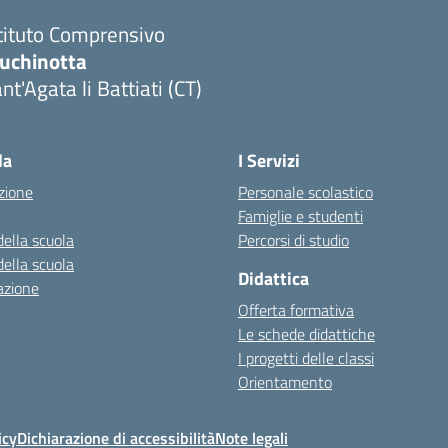
tituto Comprensivo
luchinotta
nt'Agata li Battiati (CT)
Visita la pagina iniziale della scuola
la
I Servizi
zione
Personale scolastico
Famiglie e studenti
della scuola
Percorsi di studio
della scuola
Didattica
azione
Offerta formativa
Le schede didattiche
I progetti delle classi
Orientamento
icy
Dichiarazione di accessibilità
Note legali