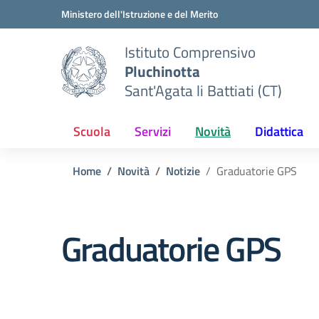
Vai ai contenuti
Vai al menu di navigazione
Vai al footer
Ministero dell'Istruzione e del Merito
Istituto Comprensivo
Pluchinotta
Sant'Agata li Battiati (CT)
Scuola
Servizi
Novità
Didattica
Home
Novità
Notizie
Graduatorie GPS
Graduatorie GPS