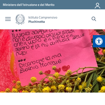
Vai ai contenuti
Vai al menu di navigazione
Vai al footer
Ministero dell'Istruzione e del Merito
Istituto Comprensivo
Pluchinotta
Apr