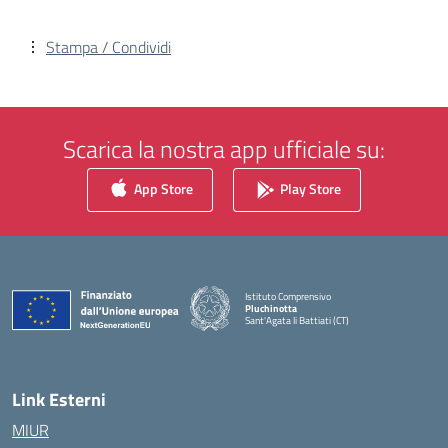
Stampa / Condividi
Scarica la nostra app ufficiale su:
App Store
Play Store
Istituto Comprensivo
Pluchinotta
Sant'Agata li Battiati (CT)
— Visita la pagina iniziale della scuola
Link Esterni
MIUR