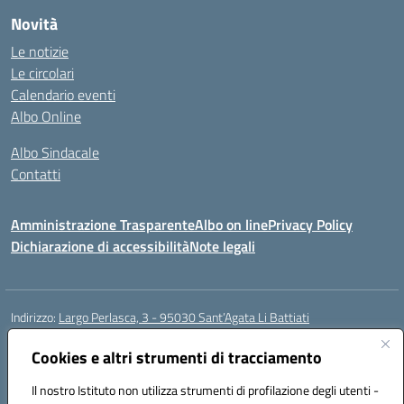
Novità
Le notizie
Le circolari
Calendario eventi
Albo Online
Albo Sindacale
Contatti
Amministrazione Trasparente
Albo on line
Privacy Policy
Dichiarazione di accessibilità
Note legali
Indirizzo:
Largo Perlasca, 3 - 95030 Sant’Agata Li Battiati
Centralino:
095241747 - 095213583
Email:
ctic8bl002@istruzione.it
Posta elettronica certificata (PEC):
Cookies e altri strumenti di tracciamento
ctic8bl002@pec.istruzione.it
Codice fiscale: 93253680875
Il nostro Istituto non utilizza strumenti di profilazione degli utenti -