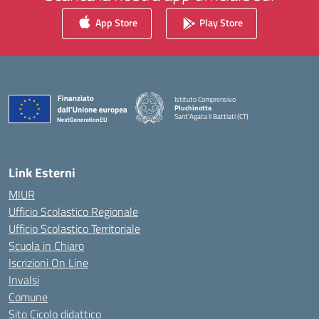
App Store
Play Store
Istituto Comprensivo
Pluchinotta
Sant'Agata li Battiati (CT)
— Visita la pagina iniziale della scuola
Link Esterni
MIUR
Ufficio Scolastico Regionale
Ufficio Scolastico Territoriale
Scuola in Chiaro
Iscrizioni On Line
Invalsi
Comune
Sito Cicolo didattico