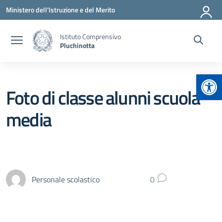
Vai ai contenuti
Vai al menu di navigazione
Vai al footer
Ministero dell'Istruzione e del Merito
Istituto Comprensivo
Pluchinotta
Apr
Foto di classe alunni scuola
media
Personale scolastico
0