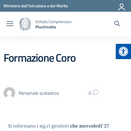
Vai ai contenuti
Vai al menu di navigazione
Vai al footer
Ministero dell'Istruzione e del Merito
Istituto Comprensivo
Pluchinotta
Apr
Formazione Coro
Personale scolastico
0
Si informano i sig.ri genitori
che mercoledi’ 27