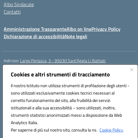
Albo Sindacale
Contatti
Amministrazione Trasparente
Albo on line
Privacy Policy
Dichiarazione di accessibilità
Note legali
Indirizzo:
Largo Perlasca, 3 - 95030 Sant’Agata Li Battiati
Centralino:
095241747 - 095213583
Email:
ctic8bl002@istruzione.it
Posta elettronica certificata (PEC):
Cookies e altri strumenti di tracciamento
ctic8bl002@pec.istruzione.it
Codice fiscale: 93253680875
Il nostro Istituto non utilizza strumenti di profilazione degli utenti -
Codice meccanografico:
CTIC8BL002
sono utilizzati esclusivamente cookies tecnici necessari al
Codice Indice delle Pubbliche Amministrazioni (IPA): 7UKG69R2
corretto funzionamento del sito, alla fruibilità dei servizi
Codice unico di fatturazione (CUF): F8M4AH
istituzionali e alla sua accessibilità – sono utilizzati, inoltre,
strumenti statistici anonimizzati messi a disposizione da Web
Analytics Italia.
Hosting & Powered by 3D Solution S.r.l.
Per saperne di più sul nostro sito, consulta la ns.
Cookie Policy.
Concept & Design by Designers Italia