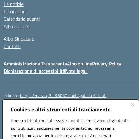
Le notizie
Le circolari
Calendario eventi
Albo Online
Albo Sindacale
Contatti
Amministrazione Trasparente
Albo on line
Privacy Policy
Dichiarazione di accessibilità
Note legali
Indirizzo:
Largo Perlasca, 3 - 95030 Sant’Agata Li Battiati
Centralino:
095241747 - 095213583
Email:
ctic8bl002@istruzione.it
Posta elettronica certificata (PEC):
Cookies e altri strumenti di tracciamento
ctic8bl002@pec.istruzione.it
Codice fiscale: 93253680875
Il nostro Istituto non utilizza strumenti di profilazione degli utenti -
Codice meccanografico:
CTIC8BL002
sono utilizzati esclusivamente cookies tecnici necessari al
Codice Indice delle Pubbliche Amministrazioni (IPA): 7UKG69R2
corretto funzionamento del sito, alla fruibilità dei servizi