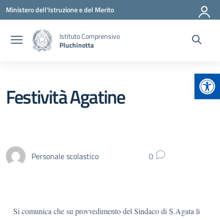
Vai ai contenuti
Vai al menu di navigazione
Vai al footer
Ministero dell'Istruzione e del Merito
Istituto Comprensivo
Pluchinotta
Apr
Festività Agatine
Personale scolastico
0
Si comunica che su provvedimento del Sindaco di S.Agata li