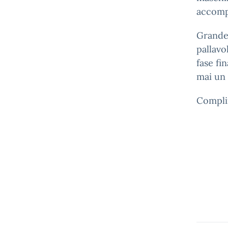
accompa
Grande 
pallavo
fase fi
mai un s
Complim