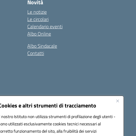
Novità
Le notizie
Le circolari
Calendario eventi
Albo Online
Albo Sindacale
Contatti
Cookies e altri strumenti di tracciamento
Il nostro Istituto non utilizza strumenti di profilazione degli utenti -
:
ctic8bl002@pec.istruzione.it
sono utilizzati esclusivamente cookies tecnici necessari al
corretto funzionamento del sito, alla fruibilità dei servizi