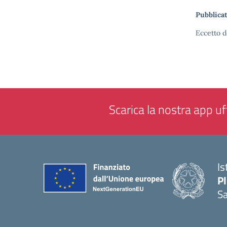
Pubblicat
Eccetto d
Scarica la nostra app uff
Is
P
Sa
— 