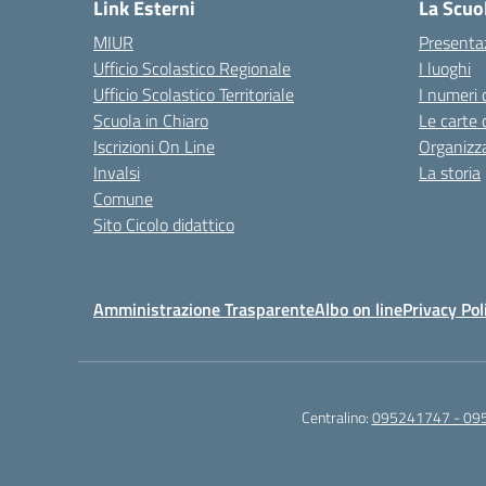
Link Esterni
La Scuo
MIUR
Presenta
Ufficio Scolastico Regionale
I luoghi
Ufficio Scolastico Territoriale
I numeri 
Scuola in Chiaro
Le carte 
Iscrizioni On Line
Organizz
Invalsi
La storia
Comune
Sito Cicolo didattico
Amministrazione Trasparente
Albo on line
Privacy Pol
Centralino:
095241747 - 09