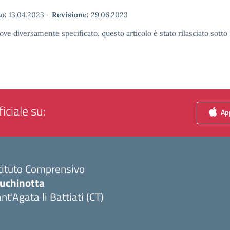
o:
13.04.2023
-
Revisione:
29.06.2023
ove diversamente specificato, questo articolo è stato rilasciato sott
iciale su:
App
tituto Comprensivo
luchinotta
nt'Agata li Battiati (CT)
Visita la pagina iniziale della scuola