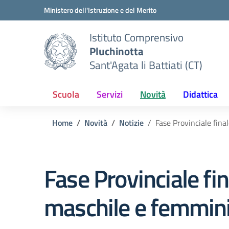
Vai ai contenuti
Vai al menu di navigazione
Vai al footer
Ministero dell'Istruzione e del Merito
Istituto Comprensivo
Pluchinotta
Sant'Agata li Battiati (CT)
Scuola
Servizi
Novità
Didattica
Home
Novità
Notizie
Fase Provinciale fin
Fase Provinciale fi
maschile e femmini