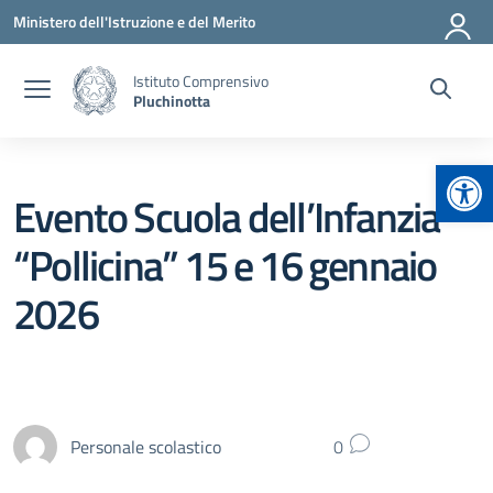
Vai ai contenuti
Vai al menu di navigazione
Vai al footer
Ministero dell'Istruzione e del Merito
Istituto Comprensivo
Pluchinotta
Apr
Evento Scuola dell’Infanzia
“Pollicina” 15 e 16 gennaio
2026
Personale scolastico
0