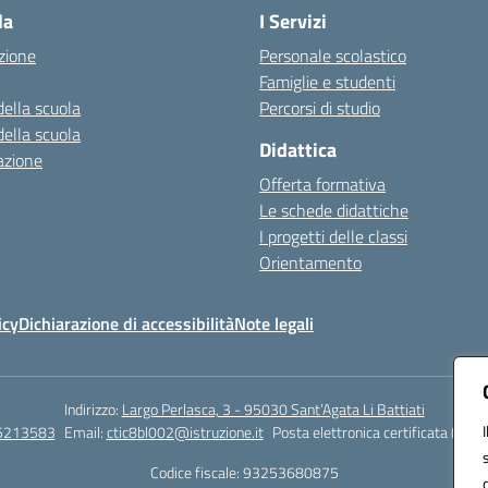
la
I Servizi
zione
Personale scolastico
Famiglie e studenti
della scuola
Percorsi di studio
della scuola
Didattica
azione
Offerta formativa
Le schede didattiche
I progetti delle classi
Orientamento
icy
Dichiarazione di accessibilità
Note legali
Indirizzo:
Largo Perlasca, 3 - 95030 Sant’Agata Li Battiati
5213583
Email:
ctic8bl002@istruzione.it
Posta elettronica certificata (PEC)
Codice fiscale: 93253680875