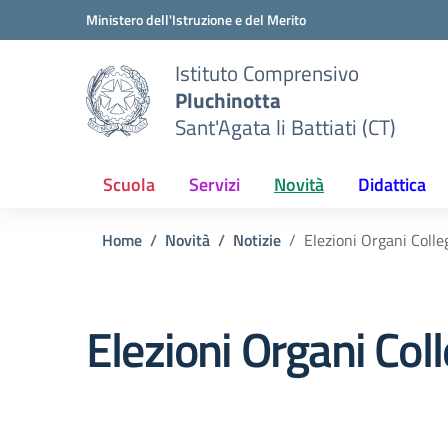
Vai ai contenuti
Vai al menu di navigazione
Vai al footer
Ministero dell'Istruzione e del Merito
Istituto Comprensivo
Pluchinotta
Sant'Agata li Battiati (CT)
Scuola
Servizi
Novità
Didattica
Home
Novità
Notizie
Elezioni Organi Colle
Elezioni Organi Coll