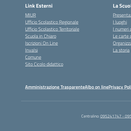
Link Esterni
La Scuo
MIUR
Presenta
Ufficio Scolastico Regionale
I luoghi
Ufficio Scolastico Territoriale
I numeri 
Scuola in Chiaro
Le carte 
Iscrizioni On Line
Organizz
Invalsi
La storia
Comune
Sito Cicolo didattico
Amministrazione Trasparente
Albo on line
Privacy Pol
Centralino:
095241747 - 09