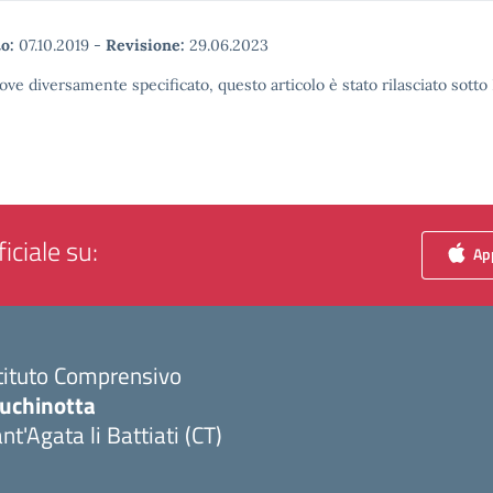
o:
07.10.2019
-
Revisione:
29.06.2023
ove diversamente specificato, questo articolo è stato rilasciato sott
iciale su:
App
tituto Comprensivo
luchinotta
nt'Agata li Battiati (CT)
Visita la pagina iniziale della scuola