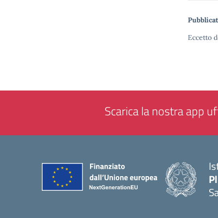
Pubblicat
Eccetto d
Scarica la nostra app uff
Is
P
Sa
— 