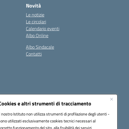
Novità
Le notizie
Le circolari
Calendario eventi
Albo Online
Albo Sindacale
Contatti
Cookies e altri strumenti di tracciamento
Il nostro Istituto non utilizza strumenti di profilazione degli utenti -
:
ctic8bl002@pec.istruzione.it
sono utilizzati esclusivamente cookies tecnici necessari al
corretto funzionamento del sito, alla fruibilità dei servizi