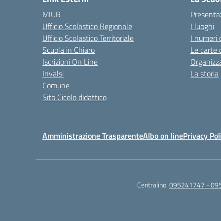
MIUR
Presenta
Ufficio Scolastico Regionale
I luoghi
Ufficio Scolastico Territoriale
I numeri 
Scuola in Chiaro
Le carte 
Iscrizioni On Line
Organizz
Invalsi
La storia
Comune
Sito Cicolo didattico
Amministrazione Trasparente
Albo on line
Privacy Pol
Centralino:
095241747 - 09