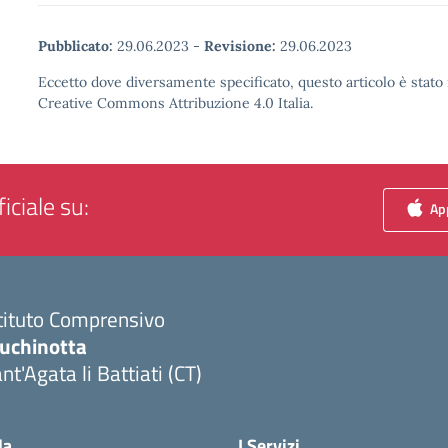
Pubblicato:
29.06.2023
-
Revisione:
29.06.2023
Eccetto dove diversamente specificato, questo articolo è stato 
Creative Commons Attribuzione 4.0 Italia.
iciale su:
App
tituto Comprensivo
luchinotta
nt'Agata li Battiati (CT)
Visita la pagina iniziale della scuola
la
I Servizi