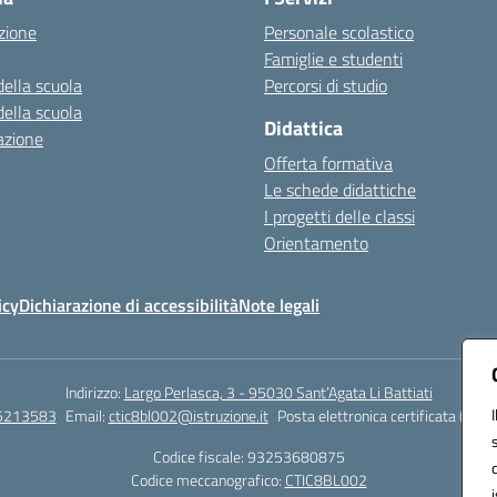
zione
Personale scolastico
Famiglie e studenti
della scuola
Percorsi di studio
della scuola
Didattica
azione
Offerta formativa
Le schede didattiche
I progetti delle classi
Orientamento
icy
Dichiarazione di accessibilità
Note legali
Indirizzo:
Largo Perlasca, 3 - 95030 Sant’Agata Li Battiati
5213583
Email:
ctic8bl002@istruzione.it
Posta elettronica certificata (PEC)
Codice fiscale: 93253680875
Codice meccanografico:
CTIC8BL002