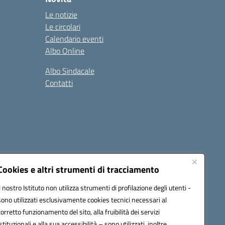
Le notizie
Le circolari
Calendario eventi
Albo Online
Albo Sindacale
Contatti
Cookies e altri strumenti di tracciamento
Il nostro Istituto non utilizza strumenti di profilazione degli utenti -
:
ctic8bl002@pec.istruzione.it
sono utilizzati esclusivamente cookies tecnici necessari al
corretto funzionamento del sito, alla fruibilità dei servizi
istituzionali e alla sua accessibilità – sono utilizzati, inoltre,