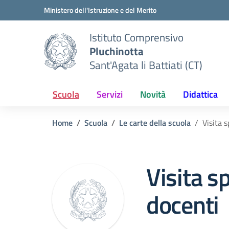
Vai ai contenuti
Vai al menu di navigazione
Vai al footer
Ministero dell'Istruzione e del Merito
Istituto Comprensivo
Pluchinotta
Sant'Agata li Battiati (CT)
Scuola
Servizi
Novità
Didattica
Home
Scuola
Le carte della scuola
Visita s
Visita sp
docenti