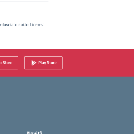
rilasciato sotto Licenza
 Store
Play Store
Novità