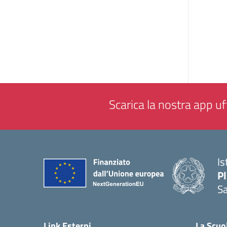
Scarica la nostra app uff
Is
P
Sa
— 
Link Esterni
La Scuo