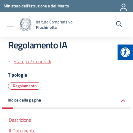
Vai ai contenuti
Vai al menu di navigazione
Vai al footer
Ministero dell'Istruzione e del Merito
Istituto Comprensivo
Pluchinotta
Regolamento IA
Apr
Stampa / Condividi
Tipologia
Regolamento
Indice della pagina
Descrizione
Il Documento