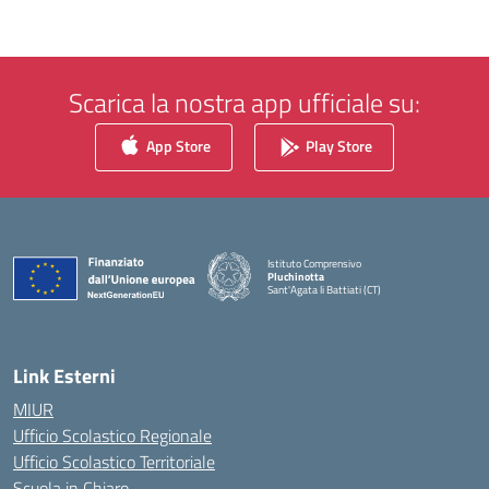
Scarica la nostra app ufficiale su:
App Store
Play Store
Istituto Comprensivo
Pluchinotta
Sant'Agata li Battiati (CT)
— Visita la pagina iniziale della scuola
Link Esterni
MIUR
Ufficio Scolastico Regionale
Ufficio Scolastico Territoriale
Scuola in Chiaro