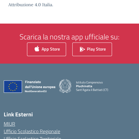
Attribuzione 4.0 Italia.
Scarica la nostra app ufficiale su:
App Store
Play Store
Istituto Comprensivo
Pluchinotta
Sant'Agata li Battiati (CT)
— Visita la pagina iniziale della scuola
Link Esterni
MIUR
Ufficio Scolastico Regionale
Ufficio Scolastico Territoriale