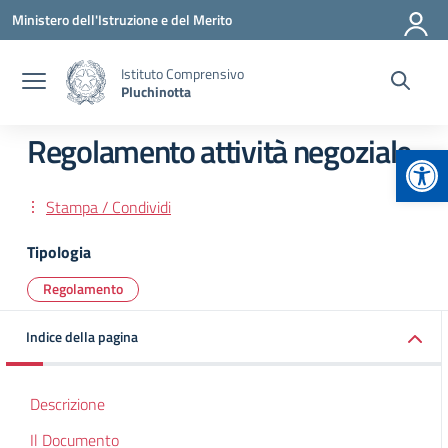
Vai ai contenuti
Vai al menu di navigazione
Vai al footer
Ministero dell'Istruzione e del Merito
Istituto Comprensivo
Pluchinotta
Regolamento attività negoziale
Apr
Stampa / Condividi
Tipologia
Regolamento
Indice della pagina
Descrizione
Il Documento