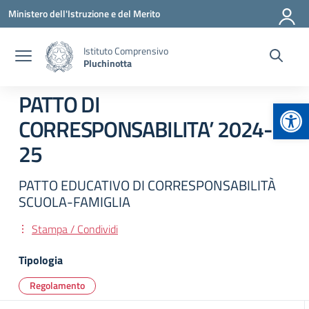
Vai ai contenuti
Vai al menu di navigazione
Vai al footer
Ministero dell'Istruzione e del Merito
Istituto Comprensivo
Pluchinotta
PATTO DI
Apr
CORRESPONSABILITA’ 2024-
25
PATTO EDUCATIVO DI CORRESPONSABILITÀ
SCUOLA-FAMIGLIA
Stampa / Condividi
Tipologia
Regolamento