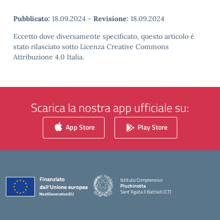
Pubblicato:
18.09.2024
-
Revisione:
18.09.2024
Eccetto dove diversamente specificato, questo articolo è
stato rilasciato sotto Licenza Creative Commons
Attribuzione 4.0 Italia.
Scarica la nostra app ufficiale su:
App Store
Play Store
Istituto Comprensivo
Pluchinotta
Sant'Agata li Battiati (CT)
— Visita la pagina iniziale della scuola