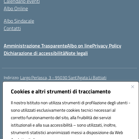
Calendario eventi
Albo Online
Albo Sindacale
Contatti
Amministrazione Trasparente
Albo on line
Privacy Policy
Dichiarazione di accessibilità
Note legali
Indirizzo:
Largo Perlasca, 3 - 95030 Sant’Agata Li Battiati
Centralino:
095241747 - 095213583
Email:
ctic8bl002@istruzione.it
Posta elettronica certificata (PEC):
Cookies e altri strumenti di tracciamento
ctic8bl002@pec.istruzione.it
Codice fiscale: 93253680875
Il nostro Istituto non utilizza strumenti di profilazione degli utenti -
Codice meccanografico:
CTIC8BL002
sono utilizzati esclusivamente cookies tecnici necessari al
Codice Indice delle Pubbliche Amministrazioni (IPA): 7UKG69R2
corretto funzionamento del sito, alla fruibilità dei servizi
Codice unico di fatturazione (CUF): F8M4AH
istituzionali e alla sua accessibilità – sono utilizzati, inoltre,
strumenti statistici anonimizzati messi a disposizione da Web