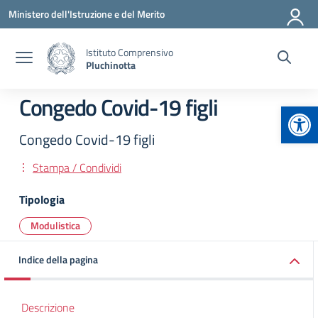
Vai ai contenuti
Vai al menu di navigazione
Vai al footer
Ministero dell'Istruzione e del Merito
Istituto Comprensivo
Pluchinotta
Congedo Covid-19 figli
Apr
Congedo Covid-19 figli
Stampa / Condividi
Tipologia
Modulistica
Indice della pagina
Descrizione