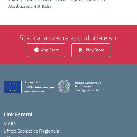
Attribuzione 4.0 Italia.
Scarica la nostra app ufficiale su:
App Store
Play Store
Istituto Comprensivo
Pluchinotta
Sant'Agata li Battiati (CT)
— Visita la pagina iniziale della scuola
Link Esterni
MIUR
Ufficio Scolastico Regionale