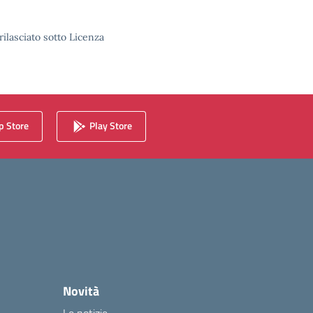
rilasciato sotto Licenza
 Store
Play Store
Novità