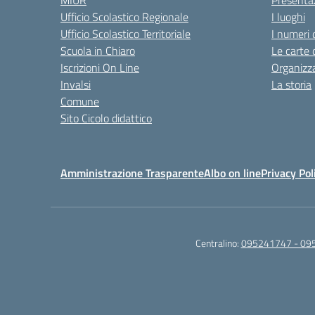
MIUR
Presenta
Ufficio Scolastico Regionale
I luoghi
Ufficio Scolastico Territoriale
I numeri 
Scuola in Chiaro
Le carte 
Iscrizioni On Line
Organizz
Invalsi
La storia
Comune
Sito Cicolo didattico
Amministrazione Trasparente
Albo on line
Privacy Pol
Centralino:
095241747 - 09