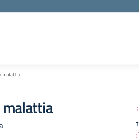
 malattia
 malattia
a
T