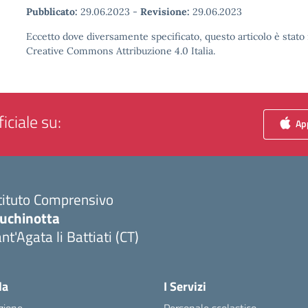
Pubblicato:
29.06.2023
-
Revisione:
29.06.2023
Eccetto dove diversamente specificato, questo articolo è stato 
Creative Commons Attribuzione 4.0 Italia.
iciale su:
App
tituto Comprensivo
luchinotta
nt'Agata li Battiati (CT)
Visita la pagina iniziale della scuola
la
I Servizi