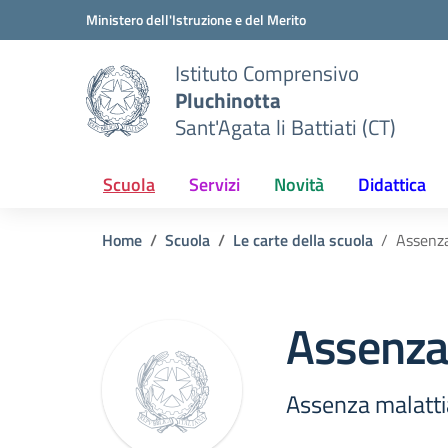
Vai ai contenuti
Vai al menu di navigazione
Vai al footer
Ministero dell'Istruzione e del Merito
Istituto Comprensivo
Pluchinotta
Sant'Agata li Battiati (CT)
Scuola
Servizi
Novità
Didattica
Home
Scuola
Le carte della scuola
Assenza
Assenza
Assenza malatti