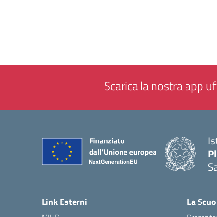
Scarica la nostra app uff
Is
P
Sa
— 
Link Esterni
La Scuo