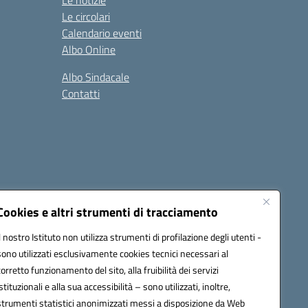
Le notizie
Le circolari
Calendario eventi
Albo Online
Albo Sindacale
Contatti
Cookies e altri strumenti di tracciamento
Il nostro Istituto non utilizza strumenti di profilazione degli utenti -
:
ctic8bl002@pec.istruzione.it
sono utilizzati esclusivamente cookies tecnici necessari al
corretto funzionamento del sito, alla fruibilità dei servizi
istituzionali e alla sua accessibilità – sono utilizzati, inoltre,
strumenti statistici anonimizzati messi a disposizione da Web