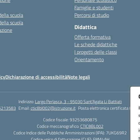
zione
Personale scolastico
Famiglie e studenti
della scuola
Percorsi di studio
della scuola
Didattica
azione
Offerta formativa
Le schede didattiche
I progetti delle classi
Orientamento
icy
Dichiarazione di accessibilità
Note legali
Indirizzo:
Largo Perlasca, 3 - 95030 Sant’Agata Li Battiati
5213583
Email:
ctic8bl002@istruzione.it
Posta elettronica certificata (PEC)
Codice fiscale: 93253680875
Codice meccanografico:
CTIC8BL002
Codice Indice delle Pubbliche Amministrazioni (IPA): 7UKG69R2
Codice unico di fatturazione (CUF): F8M4AH