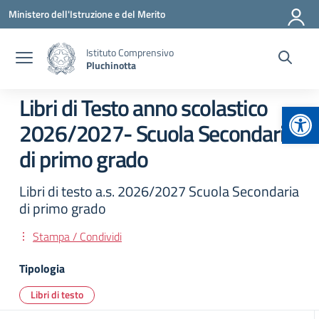
Vai ai contenuti
Vai al menu di navigazione
Vai al footer
Ministero dell'Istruzione e del Merito
Istituto Comprensivo
Pluchinotta
Libri di Testo anno scolastico
Apr
2026/2027- Scuola Secondaria
di primo grado
Libri di testo a.s. 2026/2027 Scuola Secondaria
di primo grado
Stampa / Condividi
Tipologia
Libri di testo