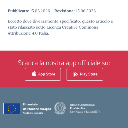
Pubblicato:
15.06.2026
-
Revisione:
15.06.2026
Eccetto dove diversamente specificato, questo articolo è
stato rilasciato sotto Licenza Creative Commons
Attribuzione 4.0 Italia.
Scarica la nostra app ufficiale su:
App Store
Play Store
Istituto Comprensivo
Pluchinotta
Sant'Agata li Battiati (CT)
— Visita la pagina iniziale della scuola