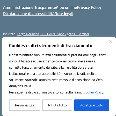
Amministrazione Trasparente
Albo on line
Privacy Policy
Dichiarazione di accessibilità
Note legali
Indirizzo:
Largo Perlasca, 3 - 95030 Sant’Agata Li Battiati
Centralino:
095241747 - 095213583
Email:
ctic8bl002@istruzione.it
Posta elettronica certificata (PEC):
Cookies e altri strumenti di tracciamento
ctic8bl002@pec.istruzione.it
Codice fiscale: 93253680875
Il nostro Istituto non utilizza strumenti di profilazione degli utenti -
Codice meccanografico:
CTIC8BL002
sono utilizzati esclusivamente cookies tecnici necessari al
Codice Indice delle Pubbliche Amministrazioni (IPA): 7UKG69R2
corretto funzionamento del sito, alla fruibilità dei servizi
Codice unico di fatturazione (CUF): F8M4AH
istituzionali e alla sua accessibilità – sono utilizzati, inoltre,
strumenti statistici anonimizzati messi a disposizione da Web
Analytics Italia.
Hosting & Powered by 3D Solution S.r.l.
Per saperne di più sul nostro sito, consulta la ns.
Cookie Policy.
Concept & Design by Designers Italia
Personalizza
Rifiuta tutto
Accettare tutto