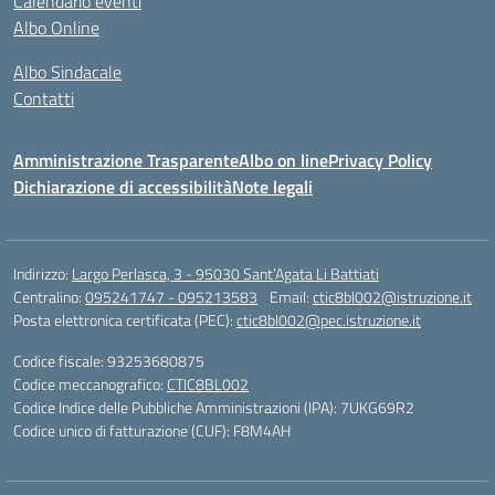
Calendario eventi
Albo Online
Albo Sindacale
Contatti
Amministrazione Trasparente
Albo on line
Privacy Policy
Dichiarazione di accessibilità
Note legali
Indirizzo:
Largo Perlasca, 3 - 95030 Sant’Agata Li Battiati
Centralino:
095241747 - 095213583
Email:
ctic8bl002@istruzione.it
Posta elettronica certificata (PEC):
ctic8bl002@pec.istruzione.it
Codice fiscale: 93253680875
Codice meccanografico:
CTIC8BL002
Codice Indice delle Pubbliche Amministrazioni (IPA): 7UKG69R2
Codice unico di fatturazione (CUF): F8M4AH