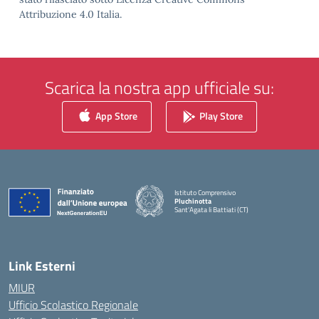
Attribuzione 4.0 Italia.
Scarica la nostra app ufficiale su:
App Store
Play Store
Istituto Comprensivo
Pluchinotta
Sant'Agata li Battiati (CT)
— Visita la pagina iniziale della scuola
Link Esterni
MIUR
Ufficio Scolastico Regionale