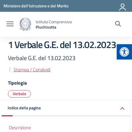
Vai ai contenuti
Vai al menu di navigazione
Vai al footer
Ministero dell'Istruzione e del Merito
Istituto Comprensivo
Pluchinotta
1 Verbale G.E. del 13.02.2023
Apr
Verbale G.E. del 13.02.2023
Stampa / Condividi
Tipologia
Verbale
Indice della pagina
Descrizione