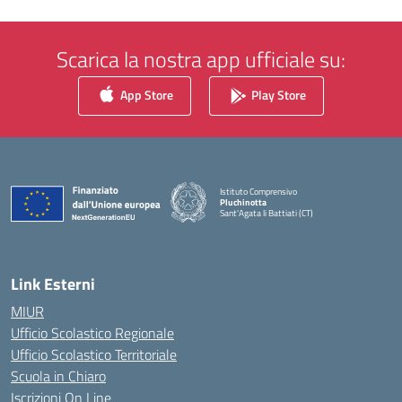
Scarica la nostra app ufficiale su:
App Store
Play Store
Istituto Comprensivo
Pluchinotta
Sant'Agata li Battiati (CT)
— Visita la pagina iniziale della scuola
Link Esterni
MIUR
Ufficio Scolastico Regionale
Ufficio Scolastico Territoriale
Scuola in Chiaro
Iscrizioni On Line