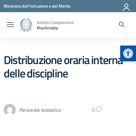
Vai ai contenuti
Vai al menu di navigazione
Vai al footer
Ministero dell'Istruzione e del Merito
Istituto Comprensivo
Pluchinotta
Apr
Distribuzione oraria interna
delle discipline
Personale scolastico
0