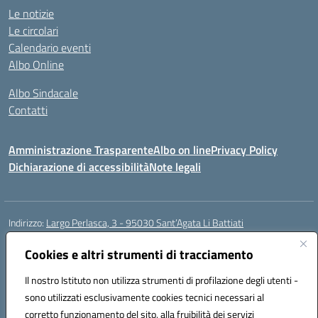
Le notizie
Le circolari
Calendario eventi
Albo Online
Albo Sindacale
Contatti
Amministrazione Trasparente
Albo on line
Privacy Policy
Dichiarazione di accessibilità
Note legali
Indirizzo:
Largo Perlasca, 3 - 95030 Sant’Agata Li Battiati
Centralino:
095241747 - 095213583
Email:
ctic8bl002@istruzione.it
Posta elettronica certificata (PEC):
Cookies e altri strumenti di tracciamento
ctic8bl002@pec.istruzione.it
Codice fiscale: 93253680875
Il nostro Istituto non utilizza strumenti di profilazione degli utenti -
Codice meccanografico:
CTIC8BL002
sono utilizzati esclusivamente cookies tecnici necessari al
Codice Indice delle Pubbliche Amministrazioni (IPA): 7UKG69R2
corretto funzionamento del sito, alla fruibilità dei servizi