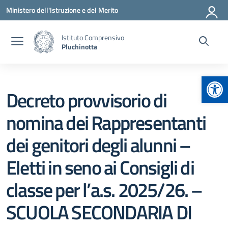
Vai ai contenuti
Vai al menu di navigazione
Vai al footer
Ministero dell'Istruzione e del Merito
Istituto Comprensivo
Pluchinotta
Apr
Decreto provvisorio di
nomina dei Rappresentanti
dei genitori degli alunni –
Eletti in seno ai Consigli di
classe per l’a.s. 2025/26. –
SCUOLA SECONDARIA DI