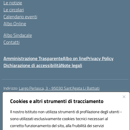
Le notizie
Le circolari
Calendario eventi
Albo Online
Albo Sindacale
Contatti
Amministrazione Trasparente
Albo on line
Privacy Policy
Dichiarazione di accessibilità
Note legali
Indirizzo:
Largo Perlasca, 3 - 95030 Sant’Agata Li Battiati
Centralino:
095241747 - 095213583
Email:
ctic8bl002@istruzione.it
Posta elettronica certificata (PEC):
Cookies e altri strumenti di tracciamento
ctic8bl002@pec.istruzione.it
Codice fiscale: 93253680875
Il nostro Istituto non utilizza strumenti di profilazione degli utenti -
Codice meccanografico:
CTIC8BL002
sono utilizzati esclusivamente cookies tecnici necessari al
Codice Indice delle Pubbliche Amministrazioni (IPA): 7UKG69R2
corretto funzionamento del sito, alla fruibilità dei servizi
Codice unico di fatturazione (CUF): F8M4AH