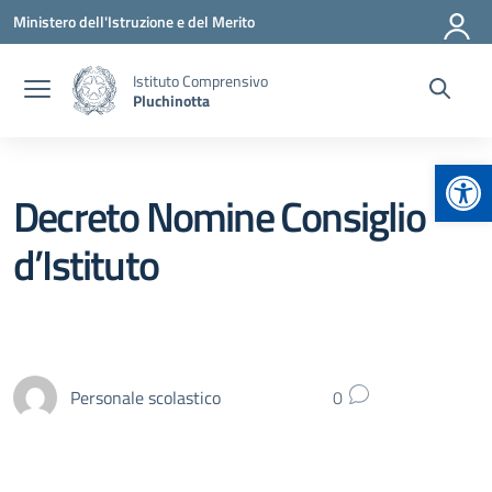
Vai ai contenuti
Vai al menu di navigazione
Vai al footer
Ministero dell'Istruzione e del Merito
Istituto Comprensivo
Pluchinotta
Apr
Decreto Nomine Consiglio
d’Istituto
Personale scolastico
0