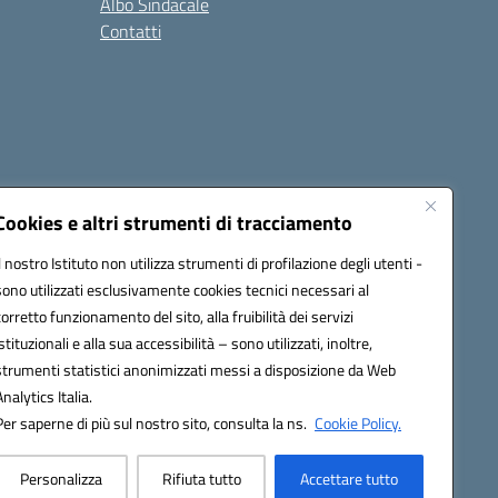
Albo Sindacale
Contatti
Cookies e altri strumenti di tracciamento
Il nostro Istituto non utilizza strumenti di profilazione degli utenti -
:
ctic8bl002@pec.istruzione.it
sono utilizzati esclusivamente cookies tecnici necessari al
corretto funzionamento del sito, alla fruibilità dei servizi
istituzionali e alla sua accessibilità – sono utilizzati, inoltre,
strumenti statistici anonimizzati messi a disposizione da Web
Analytics Italia.
Per saperne di più sul nostro sito, consulta la ns.
Cookie Policy.
Personalizza
Rifiuta tutto
Accettare tutto