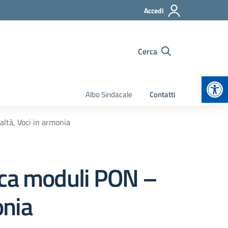
Accedi
Cerca
Apr
Albo Sindacale
Contatti
altà, Voci in armonia
ica moduli PON –
onia