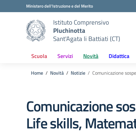
Vai ai contenuti
Vai al menu di navigazione
Vai al footer
Ministero dell'Istruzione e del Merito
Istituto Comprensivo
Pluchinotta
Sant'Agata li Battiati (CT)
Scuola
Servizi
Novità
Didattica
Home
Novità
Notizie
Comunicazione sospens
Comunicazione sosp
Life skills, Matemat