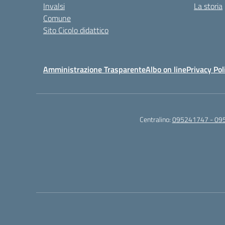
Invalsi
La storia
Comune
Sito Cicolo didattico
Amministrazione Trasparente
Albo on line
Privacy Pol
Centralino:
095241747 - 09