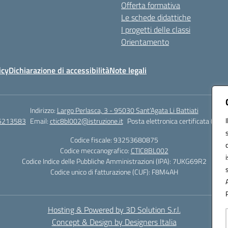
Offerta formativa
Le schede didattiche
I progetti delle classi
Orientamento
icy
Dichiarazione di accessibilità
Note legali
Indirizzo:
Largo Perlasca, 3 - 95030 Sant’Agata Li Battiati
5213583
Email:
ctic8bl002@istruzione.it
Posta elettronica certificata (PEC)
Codice fiscale: 93253680875
Codice meccanografico:
CTIC8BL002
Codice Indice delle Pubbliche Amministrazioni (IPA): 7UKG69R2
Codice unico di fatturazione (CUF): F8M4AH
Hosting & Powered by 3D Solution S.r.l.
Concept & Design by Designers Italia