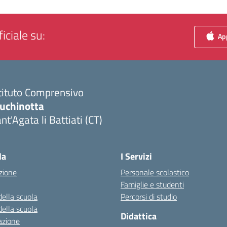
iciale su:
App
tituto Comprensivo
luchinotta
nt'Agata li Battiati (CT)
Visita la pagina iniziale della scuola
la
I Servizi
zione
Personale scolastico
Famiglie e studenti
della scuola
Percorsi di studio
della scuola
Didattica
azione