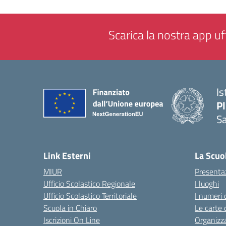
Scarica la nostra app uff
Is
P
Sa
— 
Link Esterni
La Scuo
MIUR
Presenta
Ufficio Scolastico Regionale
I luoghi
Ufficio Scolastico Territoriale
I numeri 
Scuola in Chiaro
Le carte 
Iscrizioni On Line
Organizz