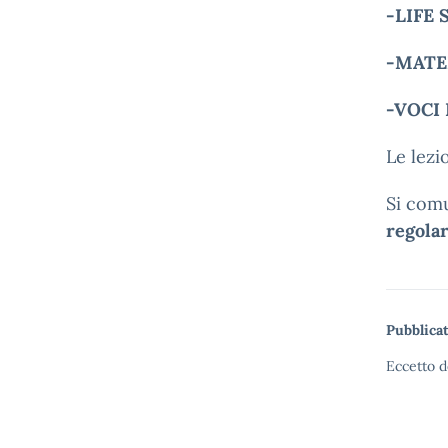
-LIFE 
-MATE
-VOCI
Le lezi
Si comu
regola
Pubblicat
Eccetto d