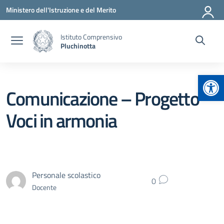
Vai ai contenuti
Vai al menu di navigazione
Vai al footer
Ministero dell'Istruzione e del Merito
Istituto Comprensivo
Pluchinotta
Apr
Comunicazione – Progetto
Voci in armonia
Personale scolastico
0
Docente