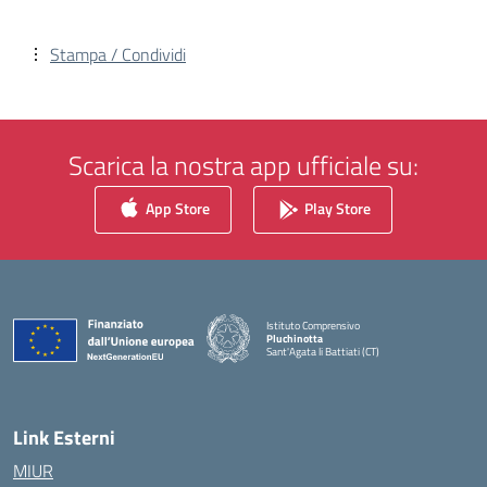
Stampa / Condividi
Scarica la nostra app ufficiale su:
App Store
Play Store
Istituto Comprensivo
Pluchinotta
Sant'Agata li Battiati (CT)
— Visita la pagina iniziale della scuola
Link Esterni
MIUR